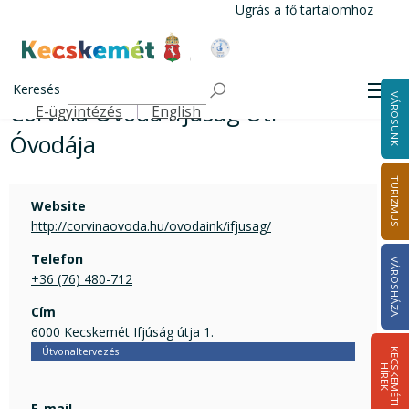
Ugrás
Ugrás a fő tartalomhoz
a
tartalomra
Kecskemét Város Honlapja
Corvina Óvoda Ifjúság Úti Óvodája
Címlap
Keresés
Men
VÁROSUNK
Corvina Óvoda Ifjúság Úti
E-ügyintézés
English
Felső navigáció
Óvodája
TURIZMUS
Website
http://corvinaovoda.hu/ovodaink/ifjusag/
Telefon
VÁROSHÁZA
+36 (76) 480-712
Cím
6000 Kecskemét Ifjúság útja 1.
Útvonaltervezés
K
E
C
S
K
E
M
É
T
I
Í
R
E
H
K
E-mail