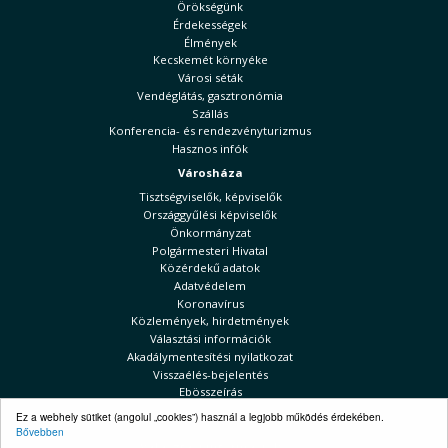
Örökségünk
Érdekességek
Élmények
Kecskemét környéke
Városi séták
Vendéglátás, gasztronómia
Szállás
Konferencia- és rendezvényturizmus
Hasznos infók
Városháza
Tisztségviselők, képviselők
Országgyűlési képviselők
Önkormányzat
Polgármesteri Hivatal
Közérdekű adatok
Adatvédelem
Koronavírus
Közlemények, hirdetmények
Választási információk
Akadálymentesítési nyilatkozat
Visszaélés-bejelentés
Ebösszeírás
Kecskeméti Hírek
Ez a webhely sütiket (angolul „cookies”) használ a legjobb működés érdekében.
Bővebben
Választási információk