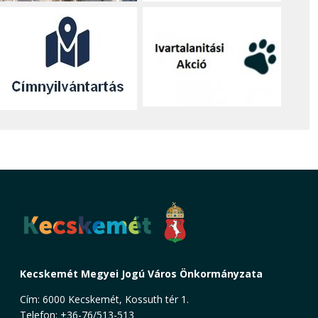
Kecskemét Megyei Jogú Város Önkormányzata
Cím: 6000 Kecskemét, Kossuth tér 1.
Telefon: +36-76/513-513