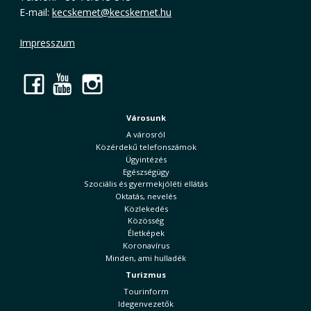
E-mail:
kecskemet@kecskemet.hu
Impresszum
Facebook
YouTube
Instagram
Városunk
A városról
Közérdekű telefonszámok
Ügyintézés
Egészségügy
Szociális és gyermekjóléti ellátás
Oktatás, nevelés
Közlekedés
Közösség
Életképek
Koronavírus
Minden, ami hulladék
Turizmus
Tourinform
Idegenvezetők