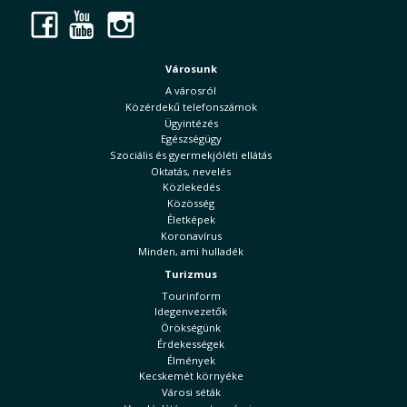
Facebook
YouTube
Instagram
Városunk
A városról
Közérdekű telefonszámok
Ügyintézés
Egészségügy
Szociális és gyermekjóléti ellátás
Oktatás, nevelés
Közlekedés
Közösség
Életképek
Koronavírus
Minden, ami hulladék
Turizmus
Tourinform
Idegenvezetők
Örökségünk
Érdekességek
Élmények
Kecskemét környéke
Városi séták