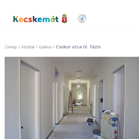
Ugrás
a
tartalomra
Kecskemét Város Honlapja
Csokor utca IV. fázis
Címlap
Főoldal
Galéria