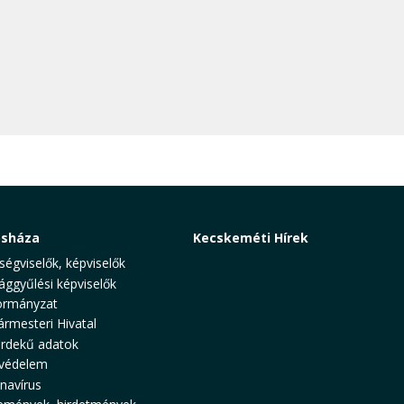
osháza
Kecskeméti Hírek
ségviselők, képviselők
ággyűlési képviselők
rmányzat
ármesteri Hivatal
rdekű adatok
védelem
navírus