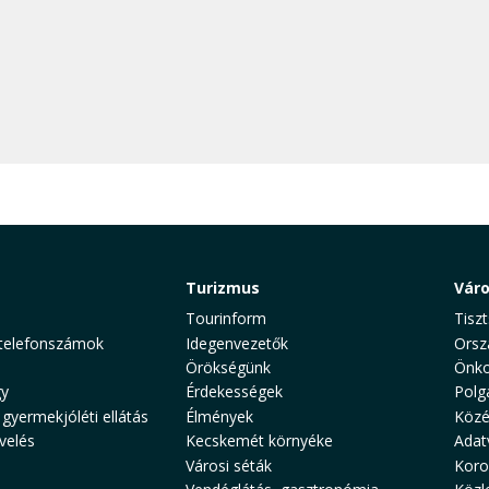
Turizmus
Vár
Tourinform
Tiszt
telefonszámok
Idegenvezetők
Orsz
Örökségünk
Önko
y
Érdekességek
Polg
 gyermekjóléti ellátás
Élmények
Közé
velés
Kecskemét környéke
Adat
Városi séták
Koro