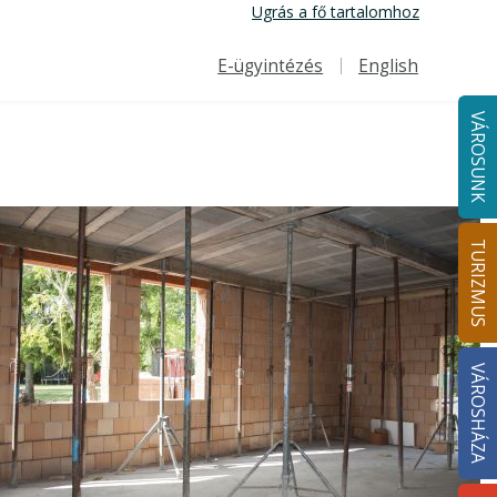
Ugrás a fő tartalomhoz
E-ügyintézés
English
Felső navigáció
VÁROSUNK
TURIZMUS
VÁROSHÁZA