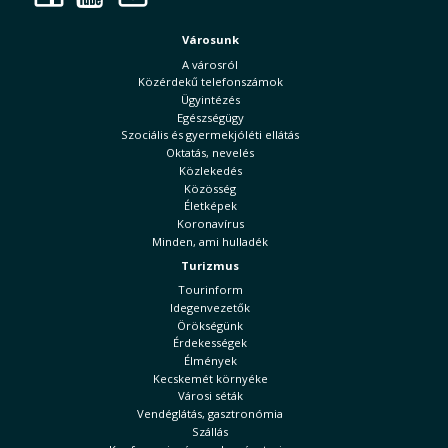
Városunk
A városról
Közérdekű telefonszámok
Ügyintézés
Egészségügy
Szociális és gyermekjóléti ellátás
Oktatás, nevelés
Közlekedés
Közösség
Életképek
Koronavírus
Minden, ami hulladék
Turizmus
Tourinform
Idegenvezetők
Örökségünk
Érdekességek
Élmények
Kecskemét környéke
Városi séták
Vendéglátás, gasztronómia
Szállás