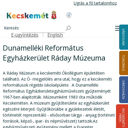
Ugrás
Ugrás a fő tartalomhoz
a
tartalomra
Kecskemét Város Honlapja
Címlap
Dunamelléki Református Egyházkerület Ráday
Keresés
Men
VÁROSUNK
Múzeuma
E-ügyintézés
English
Felső navigáció
Dunamelléki Református
Egyházkerület Ráday Múzeuma
TURIZMUS
A Ráday Múzeum a kecskeméti Ókollégium épületében
található. Az Ó- megjelölés arra utal, hogy ez a kecskeméti
VÁROSHÁZA
reformátusok régebbi iskolaépülete. A Dunamelléki
Református Egyházkerületegyházművészeti gyűjteményét
1967-ben alapították. Múzeumként 1983 óta működik
Kecskeméten. A múzeum gyűjtőterülete az egyházkerület
egészére kiterjed. Gyűjtőkörükbe a gyülekezetek életét,
K
E
C
S
K
E
M
É
T
I
Í
R
E
történetét reprezentáló - elsősorban tárgyi - anyag (történeti
H
K
források, képző-, ipar- és népművészet) tartozik.Az
egyházművészeti gyűjtemény mellett a Fuxreiter