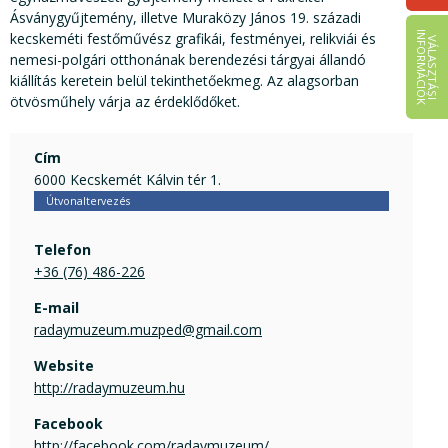
Ásványgyűjtemény, illetve Muraközy János 19. századi
kecskeméti festőművész grafikái, festményei, relikviái és
I
K
V
Á
L
A
S
Z
T
Á
S
I
N
F
O
R
M
Á
C
I
Ó
nemesi-polgári otthonának berendezési tárgyai állandó
kiállítás keretein belül tekinthetőekmeg. Az alagsorban
ötvösműhely várja az érdeklődőket.
Cím
6000 Kecskemét Kálvin tér 1.
Útvonaltervezés
Telefon
+36 (76) 486-226
E-mail
radaymuzeum.muzped@gmail.com
Website
http://radaymuzeum.hu
Facebook
http://facebook.com/radaymuzeum/