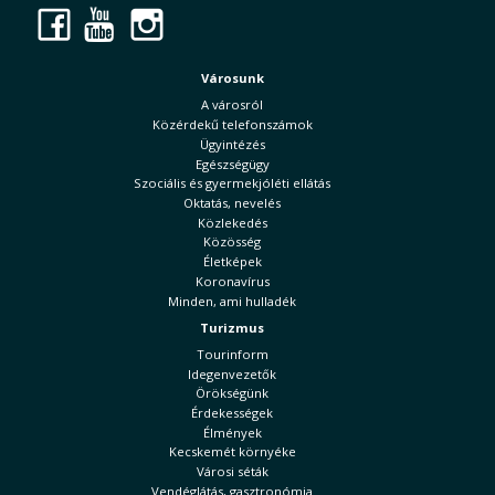
Facebook
YouTube
Instagram
Városunk
A városról
Közérdekű telefonszámok
Ügyintézés
Egészségügy
Szociális és gyermekjóléti ellátás
Oktatás, nevelés
Közlekedés
Közösség
Életképek
Koronavírus
Minden, ami hulladék
Turizmus
Tourinform
Idegenvezetők
Örökségünk
Érdekességek
Élmények
Kecskemét környéke
Városi séták
Vendéglátás, gasztronómia