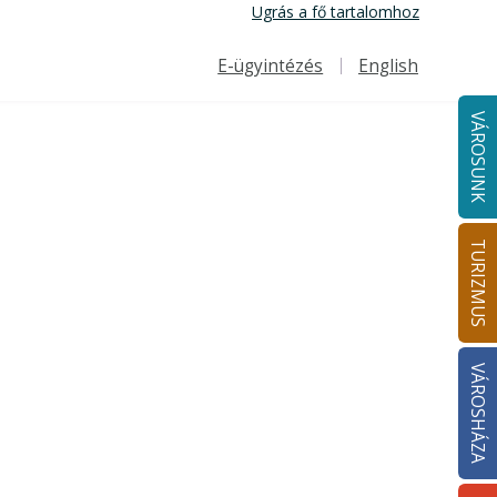
Ugrás a fő tartalomhoz
E-ügyintézés
English
Felső navigáció
VÁROSUNK
TURIZMUS
VÁROSHÁZA