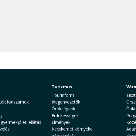
Turizmus
Vár
Tourinform
Tiszt
telefonszámok
Idegenvezetők
Orsz
Örökségünk
Önko
y
Érdekességek
Polg
 gyermekjóléti ellátás
Élmények
Közé
velés
Kecskemét környéke
Adat
Városi séták
Koro