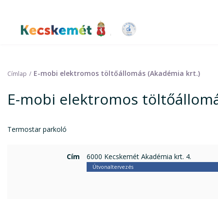
Ugrás
a
tartalomra
Kecskemét Város Honlapja
E-mobi elektromos töltőállomás (Akadémia krt.)
Címlap
E-mobi elektromos töltőállomá
Termostar parkoló
Cím
6000 Kecskemét Akadémia krt. 4.
Útvonaltervezés