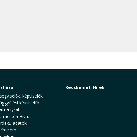
osháza
Kecskeméti Hírek
ségviselők, képviselők
ággyűlési képviselők
rmányzat
ármesteri Hivatal
rdekű adatok
védelem
navírus