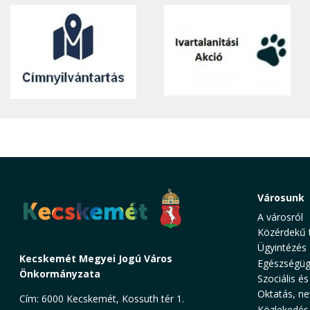
Városunk
A városról
Közérdekű 
Ügyintézés
Kecskemét Megyei Jogú Város
Egészségüg
Önkormányzata
Szociális és
Oktatás, ne
Cím: 6000 Kecskemét, Kossuth tér 1.
Közlekedés