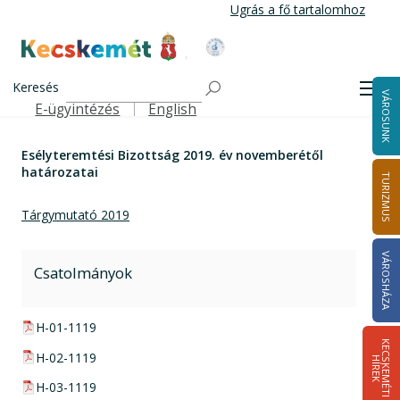
Ugrás
Ugrás a fő tartalomhoz
a
tartalomra
Kecskemét Város Honlapja
Címlap
Esélyteremtési Bizottság 2019. év novemberétől
Keresés
Men
VÁROSUNK
határozatai
E-ügyintézés
English
Felső navigáció
Esélyteremtési Bizottság 2019. év novemberétől
határozatai
TURIZMUS
Tárgymutató 2019
VÁROSHÁZA
Csatolmányok
pdf csatolmány:
H-01-1119
K
E
C
S
K
E
M
É
T
I
Í
R
E
pdf csatolmány:
H-02-1119
H
K
pdf csatolmány:
H-03-1119