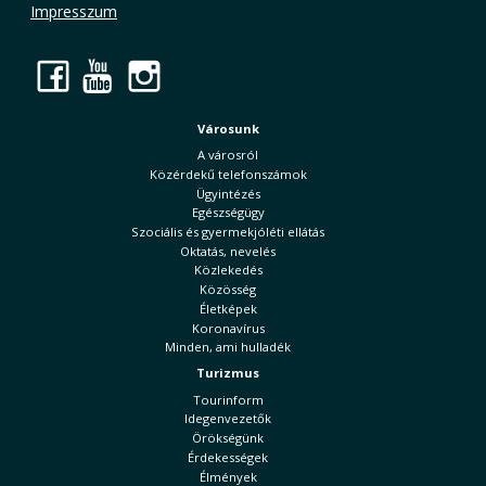
Impresszum
Facebook
YouTube
Instagram
Városunk
A városról
Közérdekű telefonszámok
Ügyintézés
Egészségügy
Szociális és gyermekjóléti ellátás
Oktatás, nevelés
Közlekedés
Közösség
Életképek
Koronavírus
Minden, ami hulladék
Turizmus
Tourinform
Idegenvezetők
Örökségünk
Érdekességek
Élmények