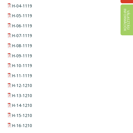
pdf csatolmány:
H-04-1119
I
K
V
Á
L
A
S
Z
T
Á
S
I
N
F
O
R
M
Á
C
I
Ó
pdf csatolmány:
H-05-1119
pdf csatolmány:
H-06-1119
pdf csatolmány:
H-07-1119
pdf csatolmány:
H-08-1119
pdf csatolmány:
H-09-1119
pdf csatolmány:
H-10-1119
pdf csatolmány:
H-11-1119
pdf csatolmány:
H-12-1210
pdf csatolmány:
H-13-1210
pdf csatolmány:
H-14-1210
pdf csatolmány:
H-15-1210
pdf csatolmány:
H-16-1210