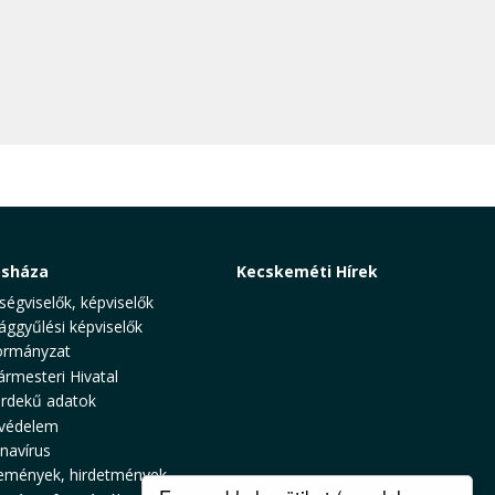
osháza
Kecskeméti Hírek
ségviselők, képviselők
ággyűlési képviselők
rmányzat
ármesteri Hivatal
rdekű adatok
védelem
navírus
emények, hirdetmények