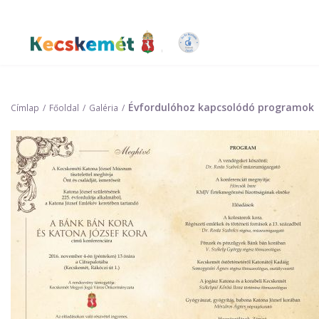
Ugrás
a
tartalomra
Kecskemét Város Honlapja
Évfordulóhoz kapcsolódó programok
Címlap
Főoldal
Galéria