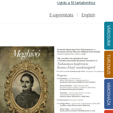
Ugrás a fő tartalomhoz
E-ügyintézés
English
Felső navigáció
VÁROSUNK
TURIZMUS
VÁROSHÁZA