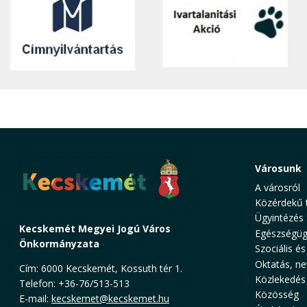
Városunk
A városról
Közérdekű 
Ügyintézés
Kecskemét Megyei Jogú Város
Egészségüg
Önkormányzata
Szociális és
Oktatás, ne
Cím: 6000 Kecskemét, Kossuth tér 1.
Közlekedés
Telefon: +36-76/513-513
Közösség
E-mail:
kecskemet@kecskemet.hu