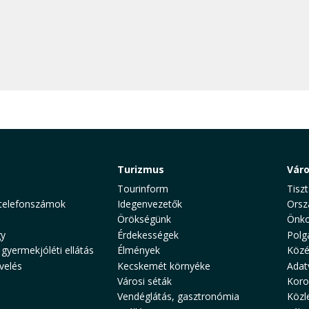
Turizmus
Vár
Tourinform
Tiszt
telefonszámok
Idegenvezetők
Orsz
Örökségünk
Önko
y
Érdekességek
Polg
 gyermekjóléti ellátás
Élmények
Közé
velés
Kecskemét környéke
Adat
Városi séták
Koro
Vendéglátás, gasztronómia
Közl