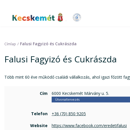
Ugrás
a
tartalomra
Kecskemét Város Honlapja
Falusi Fagyizó és Cukrászda
Címlap
Falusi Fagyizó és Cukrászda
Több mint 60 éve működő családi vállalkozás, ahol igazi főzött fag
Cím
6000 Kecskemét Márvány u. 5.
Útvonaltervezés
Telefon
+36 (70) 850 9205
Website
https://www.facebook.com/eredetifalusi