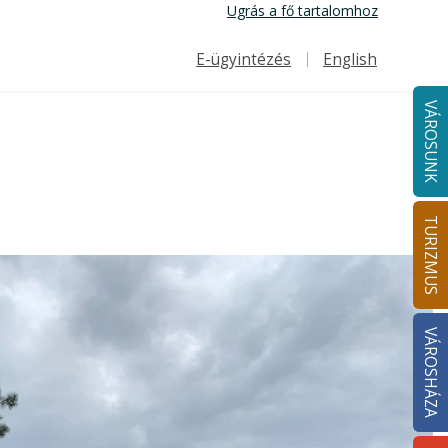
Ugrás a fő tartalomhoz
E-ügyintézés
English
Felső navigáció
VÁROSUNK
TURIZMUS
VÁROSHÁZA