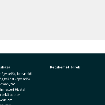
osháza
Kecskeméti Hírek
ségviselők, képviselők
ággyűlési képviselők
rmányzat
ármesteri Hivatal
rdekű adatok
védelem