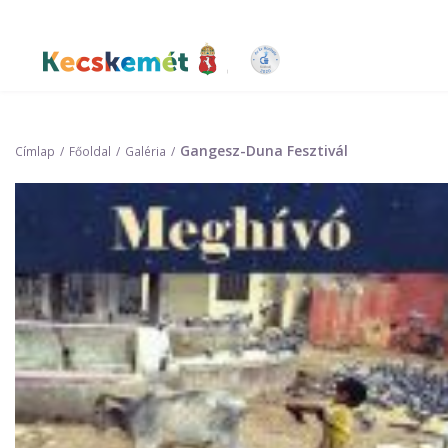
Ugrás
a
tartalomra
Kecskemét Város Honlapja
Gangesz-Duna Fesztivál
Címlap
Főoldal
Galéria