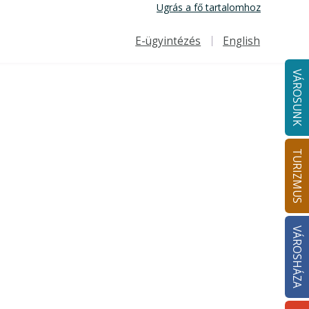
Ugrás a fő tartalomhoz
E-ügyintézés
English
Felső navigáció
VÁROSUNK
TURIZMUS
VÁROSHÁZA