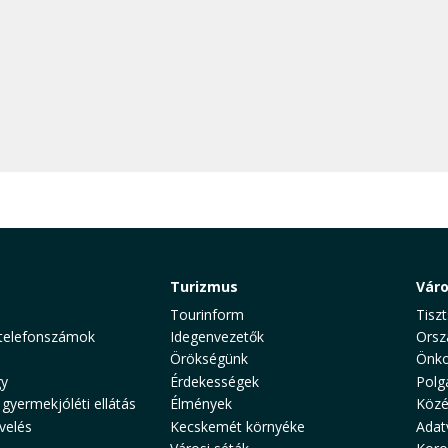
Turizmus
Vár
Tourinform
Tiszt
telefonszámok
Idegenvezetők
Orsz
Örökségünk
Önko
y
Érdekességek
Polg
 gyermekjóléti ellátás
Élmények
Közé
velés
Kecskemét környéke
Adat