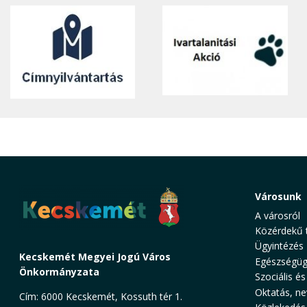
Városunk
A városról
Közérdekű 
Ügyintézés
Kecskemét Megyei Jogú Város
Egészségüg
Önkormányzata
Szociális és
Oktatás, ne
Cím: 6000 Kecskemét, Kossuth tér 1.