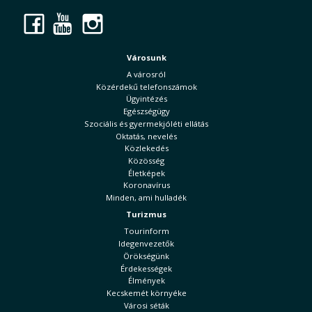
Facebook
YouTube
Instagram
Városunk
A városról
Közérdekű telefonszámok
Ügyintézés
Egészségügy
Szociális és gyermekjóléti ellátás
Oktatás, nevelés
Közlekedés
Közösség
Életképek
Koronavírus
Minden, ami hulladék
Turizmus
Tourinform
Idegenvezetők
Örökségünk
Érdekességek
Élmények
Kecskemét környéke
Városi séták