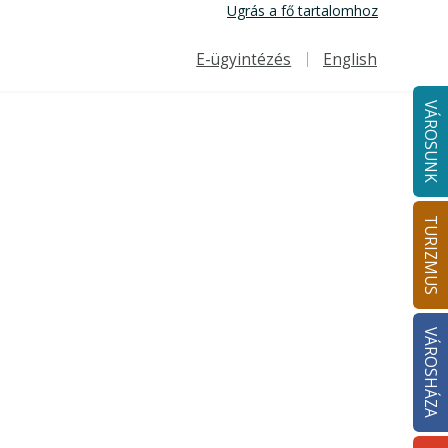
Ugrás a fő tartalomhoz
E-ügyintézés
English
Felső navigáció
VÁROSUNK
TURIZMUS
VÁROSHÁZA