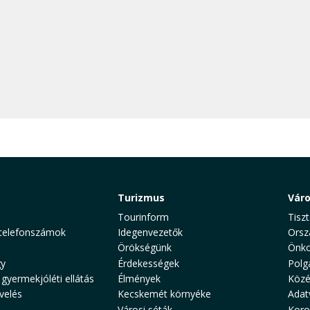
Turizmus
Vár
Tourinform
Tiszt
telefonszámok
Idegenvezetők
Orsz
Örökségünk
Önko
y
Érdekességek
Polg
 gyermekjóléti ellátás
Élmények
Közé
velés
Kecskemét környéke
Adat
Városi séták
Koro