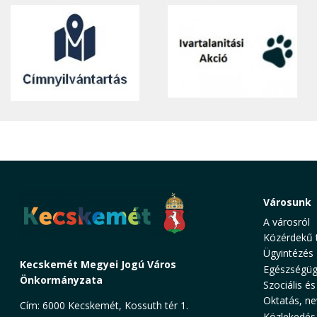
Városunk
A városról
Közérdekű 
Ügyintézés
Kecskemét Megyei Jogú Város
Egészségüg
Önkormányzata
Szociális és
Oktatás, ne
Cím: 6000 Kecskemét, Kossuth tér 1.
Közlekedés