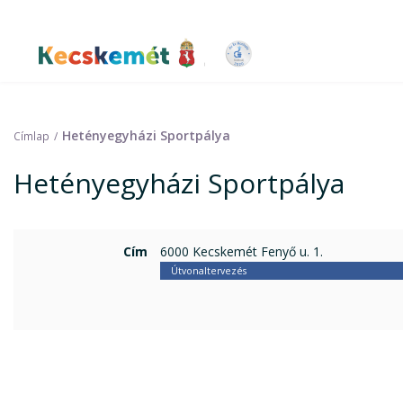
Ugrás
a
tartalomra
Kecskemét Város Honlapja
Hetényegyházi Sportpálya
Címlap
Hetényegyházi Sportpálya
Cím
6000 Kecskemét Fenyő u. 1.
Útvonaltervezés