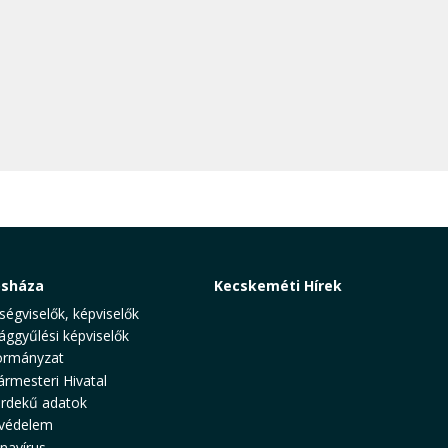
osháza
Kecskeméti Hírek
ségviselők, képviselők
ággyűlési képviselők
rmányzat
ármesteri Hivatal
rdekű adatok
védelem
navírus