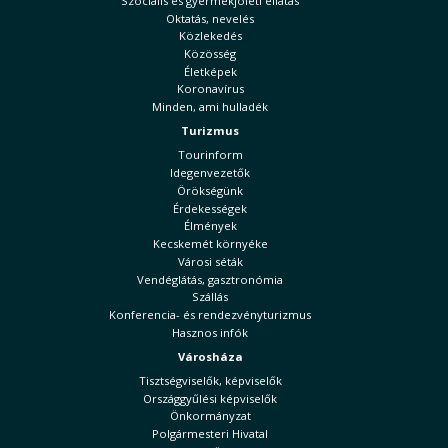
Szociális és gyermekjóléti ellátás
Oktatás, nevelés
Közlekedés
Közösség
Életképek
Koronavírus
Minden, ami hulladék
Turizmus
Tourinform
Idegenvezetők
Örökségünk
Érdekességek
Élmények
Kecskemét környéke
Városi séták
Vendéglátás, gasztronómia
Szállás
Konferencia- és rendezvényturizmus
Hasznos infók
Városháza
Tisztségviselők, képviselők
Országgyűlési képviselők
Önkormányzat
Polgármesteri Hivatal