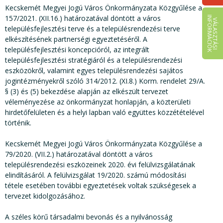
Kecskemét Megyei Jogú Város Önkormányzata Közgyűlése a
157/2021. (XII.16.) határozatával döntött a város
I
K
V
Á
L
A
S
Z
T
Á
S
I
N
F
O
R
M
Á
C
I
Ó
településfejlesztési terve és a településrendezési terve
elkészítésének partnerségi egyeztetéséről. A
településfejlesztési koncepcióról, az integrált
településfejlesztési stratégiáról és a településrendezési
eszközökről, valamint egyes településrendezési sajátos
jogintézményekről szóló 314/2012. (XI.8.) Korm. rendelet 29/A.
§ (3) és (5) bekezdése alapján az elkészült tervezet
véleményezése az önkormányzat honlapján, a közterületi
hirdetőfelületen és a helyi lapban való együttes közzétételével
történik.
Kecskemét Megyei Jogú Város Önkormányzata Közgyűlése a
79/2020. (VII.2.) határozatával döntött a város
településrendezési eszközeinek 2020. évi felülvizsgálatának
elindításáról. A felülvizsgálat 19/2020. számú módosítási
tétele esetében további egyeztetések voltak szükségesek a
tervezet kidolgozásához.
A széles körű társadalmi bevonás és a nyilvánosság