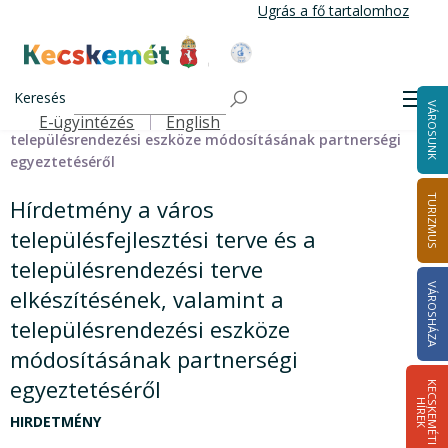
Ugrás
Ugrás a fő tartalomhoz
a
tartalomra
Kecskemét Város Honlapja
Címlap
Nyilvánosság településkép
Hírdetmény a város településfejlesztési terve és a
Keresés
Men
VÁROSUNK
településrendezési terve elkészítésének, valamint a
E-ügyintézés
English
Felső navigáció
településrendezési eszköze módosításának partnerségi
egyeztetéséről
TURIZMUS
Hírdetmény a város
településfejlesztési terve és a
településrendezési terve
VÁROSHÁZA
elkészítésének, valamint a
településrendezési eszköze
módosításának partnerségi
egyeztetéséről
K
E
C
S
K
E
M
É
T
I
Í
R
E
H
K
HIRDETMÉNY