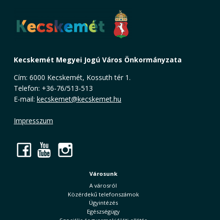
Kecskemét Megyei Jogú Város Önkormányzata
Cím: 6000 Kecskemét, Kossuth tér 1.
Telefon: +36-76/513-513
E-mail:
kecskemet@kecskemet.hu
Impresszum
Facebook
YouTube
Instagram
Városunk
A városról
Közérdekű telefonszámok
Ügyintézés
Egészségügy