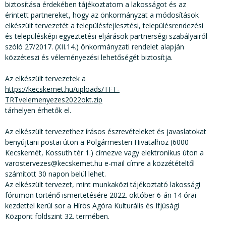
biztosítása érdekében tájékoztatom a lakosságot és az
érintett partnereket, hogy az önkormányzat a módosítások
elkészült tervezetét a településfejlesztési, településrendezési
és településképi egyeztetési eljárások partnerségi szabályairól
szóló 27/2017. (XII.14.) önkormányzati rendelet alapján
közzéteszi és véleményezési lehetőségét biztosítja.
Az elkészült tervezetek a
https://kecskemet.hu/uploads/TFT-
TRTvelemenyezes2022okt.zip
tárhelyen érhetők el.
Az elkészült tervezethez írásos észrevételeket és javaslatokat
benyújtani postai úton a Polgármesteri Hivatalhoz (6000
Kecskemét, Kossuth tér 1.) címezve vagy elektronikus úton a
varostervezes@kecskemet.hu e-mail címre a közzétételtől
számított 30 napon belül lehet.
Az elkészült tervezet, mint munkaközi tájékoztató lakossági
fórumon történő ismertetésére 2022. október 6-án 14 órai
kezdettel kerül sor a Hírös Agóra Kulturális és Ifjúsági
Központ földszint 32. termében.