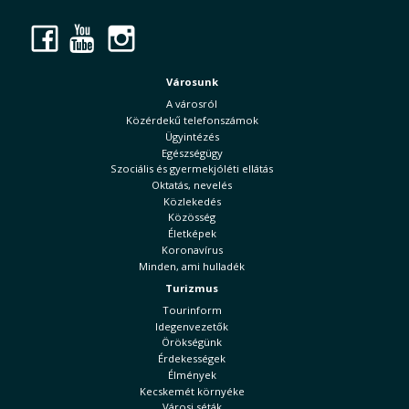
Facebook
YouTube
Instagram
Városunk
A városról
Közérdekű telefonszámok
Ügyintézés
Egészségügy
Szociális és gyermekjóléti ellátás
Oktatás, nevelés
Közlekedés
Közösség
Életképek
Koronavírus
Minden, ami hulladék
Turizmus
Tourinform
Idegenvezetők
Örökségünk
Érdekességek
Élmények
Kecskemét környéke
Városi séták