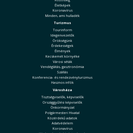
Életképek
Koronavírus
Minden, ami hulladék
Turizmus
Tourinform
Idegenvezetők
Örökségünk
Érdekességek
Élmények
Kecskemét környéke
Városi séták
Vendéglátás, gasztronómia
Szállás
Konferencia- és rendezvényturizmus
Hasznos infók
Városháza
Tisztségviselők, képviselők
Országgyűlési képviselők
Önkormányzat
Polgármesteri Hivatal
Közérdekű adatok
Adatvédelem
Koronavírus