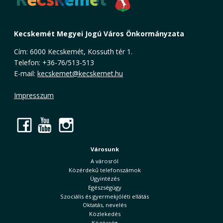
Kecskemét Megyei Jogú Város Önkormányzata
Cím: 6000 Kecskemét, Kossuth tér 1.
Telefon: +36-76/513-513
E-mail:
kecskemet@kecskemet.hu
Impresszum
Facebook
YouTube
Instagram
Városunk
A városról
Közérdekű telefonszámok
Ügyintézés
Egészségügy
Szociális és gyermekjóléti ellátás
Oktatás, nevelés
Közlekedés
Közösség