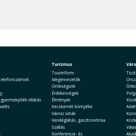
Turizmus
Vár
Tourinform
Tiszt
telefonszámok
Idegenvezetők
Orsz
Örökségünk
Önko
y
Érdekességek
Polg
 gyermekjóléti ellátás
Élmények
Közé
velés
Kecskemét környéke
Adat
Városi séták
Koro
Vendéglátás, gasztronómia
Közl
Szállás
Vála
s
Konferencia- és
Akad