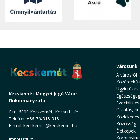
Városunk
A városról
Közérdekű 
Ügyintézés
Kecskemét Megyei Jogú Város
Egészségüg
Önkormányzata
Szociális és
Oktatás, ne
Cím: 6000 Kecskemét, Kossuth tér 1.
Közlekedés
Telefon: +36-76/513-513
Közösség
E-mail:
kecskemet@kecskemet.hu
Életképek
Koronavíru
Impresszum