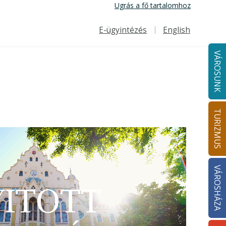
Ugrás a fő tartalomhoz
E-ügyintézés
English
Felső navigáció
VÁROSUNK
TURIZMUS
VÁROSHÁZA