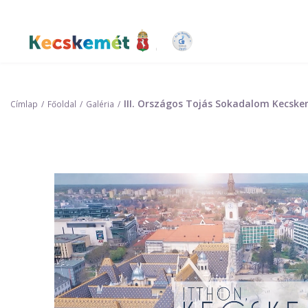
Ugrás
a
tartalomra
Kecskemét Város Honlapja
III. Országos Tojás Sokadalom Kecsk
Címlap
Főoldal
Galéria