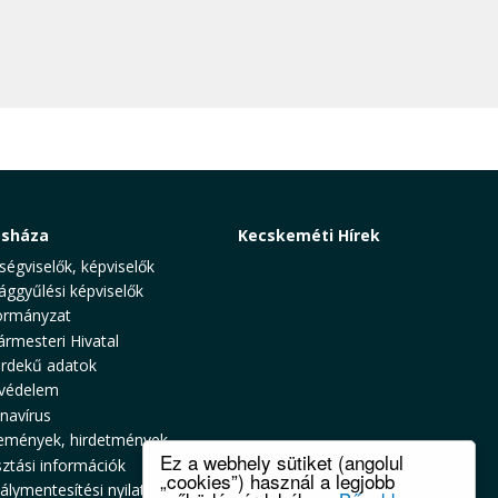
osháza
Kecskeméti Hírek
ségviselők, képviselők
ággyűlési képviselők
rmányzat
ármesteri Hivatal
rdekű adatok
védelem
navírus
emények, hirdetmények
Ez a webhely sütiket (angolul
sztási információk
„cookies”) használ a legjobb
álymentesítési nyilatkozat