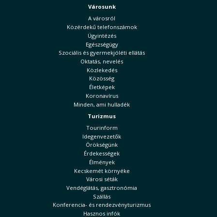
Városunk
A városról
Közérdekű telefonszámok
Ügyintézés
Egészségügy
Szociális és gyermekjóléti ellátás
Oktatás, nevelés
Közlekedés
Közösség
Életképek
Koronavírus
Minden, ami hulladék
Turizmus
Tourinform
Idegenvezetők
Örökségünk
Érdekességek
Élmények
Kecskemét környéke
Városi séták
Vendéglátás, gasztronómia
Szállás
Konferencia- és rendezvényturizmus
Hasznos infók