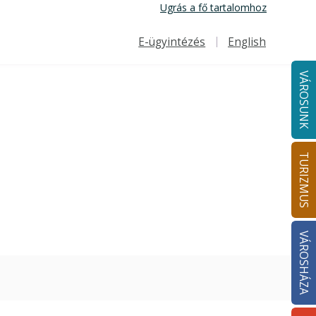
Ugrás a fő tartalomhoz
E-ügyintézés
English
Felső navigáció
VÁROSUNK
TURIZMUS
VÁROSHÁZA