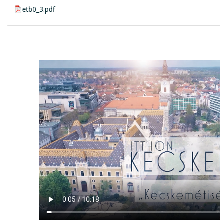
pdf csatolmány:
etb0_3.pdf