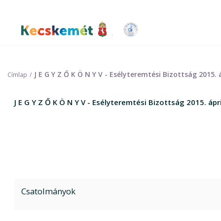
Ugrás
a
tartalomra
Kecskemét Város Honlapja
J E G Y Z Ő K Ö N Y V - Esélyteremtési Bizottság 2015. 
Címlap
J E G Y Z Ő K Ö N Y V - Esélyteremtési Bizottság 2015. ápr
Csatolmányok