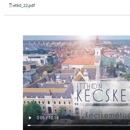
pdf csatolmány:
etb0_22.pdf