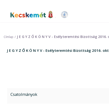
Ugrás
a
tartalomra
Kecskemét Város Honlapja
J E G Y Z Ő K Ö N Y V - Esélyteremtési Bizottság 2016
Címlap
J E G Y Z Ő K Ö N Y V - Esélyteremtési Bizottság 2016. o
Csatolmányok