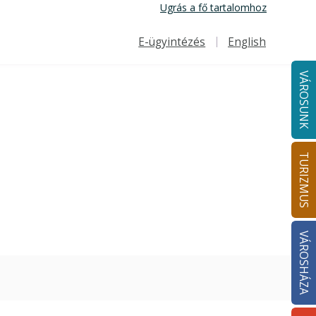
Ugrás a fő tartalomhoz
E-ügyintézés
English
Felső navigáció
VÁROSUNK
TURIZMUS
VÁROSHÁZA