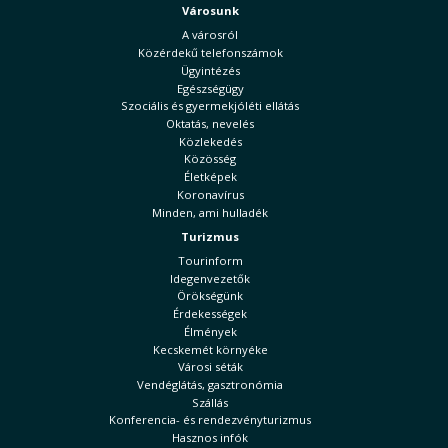
Városunk
A városról
Közérdekű telefonszámok
Ügyintézés
Egészségügy
Szociális és gyermekjóléti ellátás
Oktatás, nevelés
Közlekedés
Közösség
Életképek
Koronavírus
Minden, ami hulladék
Turizmus
Tourinform
Idegenvezetők
Örökségünk
Érdekességek
Élmények
Kecskemét környéke
Városi séták
Vendéglátás, gasztronómia
Szállás
Konferencia- és rendezvényturizmus
Hasznos infók