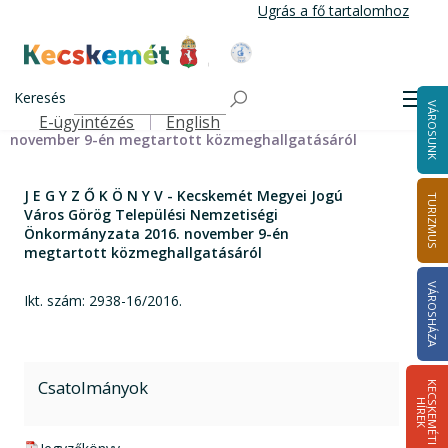
Ugrás
Ugrás a fő tartalomhoz
a
tartalomra
Kecskemét Város Honlapja
Címlap
J E G Y Z Ő K Ö N Y V - Kecskemét Megyei Jogú Város
Keresés
Men
VÁROSUNK
Görög Települési Nemzetiségi Önkormányzata 2016.
E-ügyintézés
English
Felső navigáció
november 9-én megtartott közmeghallgatásáról
J E G Y Z Ő K Ö N Y V - Kecskemét Megyei Jogú
TURIZMUS
Város Görög Települési Nemzetiségi
Önkormányzata 2016. november 9-én
megtartott közmeghallgatásáról
VÁROSHÁZA
Ikt. szám: 2938-16/2016.
Csatolmányok
K
E
C
S
K
E
M
É
T
I
Í
R
E
H
K