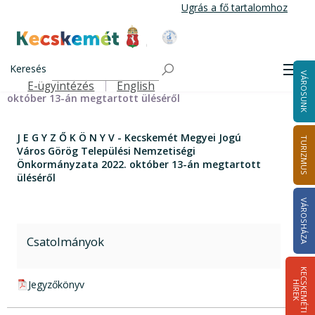
Ugrás
Ugrás a fő tartalomhoz
a
tartalomra
Kecskemét Város Honlapja
Címlap
J E G Y Z Ő K Ö N Y V - Kecskemét Megyei Jogú Város
Keresés
Men
VÁROSUNK
Görög Települési Nemzetiségi Önkormányzata 2022.
E-ügyintézés
English
Felső navigáció
október 13-án megtartott üléséről
J E G Y Z Ő K Ö N Y V - Kecskemét Megyei Jogú
TURIZMUS
Város Görög Települési Nemzetiségi
Önkormányzata 2022. október 13-án megtartott
üléséről
VÁROSHÁZA
Csatolmányok
K
E
C
S
K
E
M
É
T
I
Í
R
E
pdf csatolmány:
Jegyzőkönyv
H
K