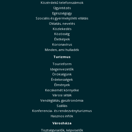
Közérdekű telefonszámok
Ügyintézés
Egészségügy
Szociális és gyermekjóléti ellátás
Oktatás, nevelés
Közlekedés
Közösség
Életképek
Koronavírus
Minden, ami hulladék
Turizmus
Tourinform
Idegenvezetők
Örökségünk
Érdekességek
Élmények
Kecskemét környéke
Városi séták
Vendéglátás, gasztronómia
Szállás
Konferencia- és rendezvényturizmus
Hasznos infók
Városháza
Tisztségviselők, képviselők