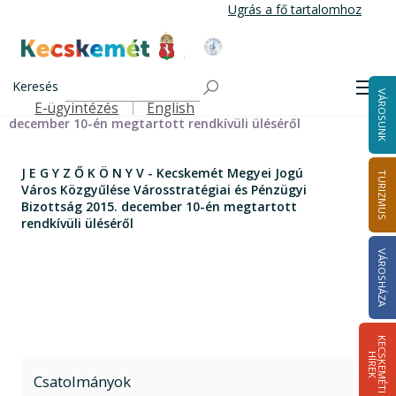
Ugrás
Ugrás a fő tartalomhoz
a
tartalomra
Kecskemét Város Honlapja
Címlap
J E G Y Z Ő K Ö N Y V - Kecskemét Megyei Jogú Város
Keresés
Men
VÁROSUNK
Közgyűlése Városstratégiai és Pénzügyi Bizottság 2015.
E-ügyintézés
English
Felső navigáció
december 10-én megtartott rendkívüli üléséről
J E G Y Z Ő K Ö N Y V - Kecskemét Megyei Jogú
TURIZMUS
Város Közgyűlése Városstratégiai és Pénzügyi
Bizottság 2015. december 10-én megtartott
rendkívüli üléséről
VÁROSHÁZA
K
E
C
S
K
E
M
É
T
I
Í
R
E
H
K
Csatolmányok