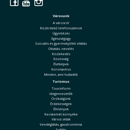
Facebook
YouTube
Instagram
Városunk
A városról
Közérdekű telefonszámok
Ügyintézés
Egészségügy
Szociális és gyermekjóléti ellátás
Oktatás, nevelés
Közlekedés
Közösség
Életképek
Koronavírus
Minden, ami hulladék
Turizmus
Tourinform
Idegenvezetők
Örökségünk
Érdekességek
Élmények
Kecskemét környéke
Városi séták
Vendéglátás, gasztronómia
Szállás