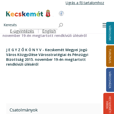
Ugrás
Ugrás a fő tartalomhoz
a
tartalomra
Kecskemét Város Honlapja
Címlap
J E G Y Z Ő K Ö N Y V - Kecskemét Megyei Jogú Város
Keresés
Men
VÁROSUNK
Közgyűlése Városstratégiai és Pénzügyi Bizottság 2015.
E-ügyintézés
English
Felső navigáció
november 19-én megtartott rendkívüli üléséről
J E G Y Z Ő K Ö N Y V - Kecskemét Megyei Jogú
TURIZMUS
Város Közgyűlése Városstratégiai és Pénzügyi
Bizottság 2015. november 19-én megtartott
rendkívüli üléséről
VÁROSHÁZA
K
E
C
S
K
E
M
É
T
I
Í
R
E
H
K
Csatolmányok