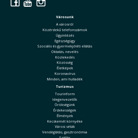
Facebook
YouTube
Instagram
Városunk
A városról
Közérdekű telefonszámok
Ügyintézés
Egészségügy
Szociális és gyermekjóléti ellátás
Oktatás, nevelés
Közlekedés
Közösség
Életképek
Koronavírus
Minden, ami hulladék
Turizmus
Tourinform
Idegenvezetők
Örökségünk
Érdekességek
Élmények
Kecskemét környéke
Városi séták
Vendéglátás, gasztronómia
Szállás