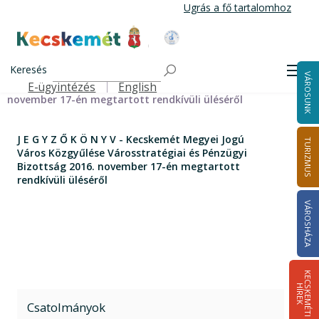
Ugrás
Ugrás a fő tartalomhoz
a
tartalomra
Kecskemét Város Honlapja
Címlap
J E G Y Z Ő K Ö N Y V - Kecskemét Megyei Jogú Város
Keresés
Men
VÁROSUNK
Közgyűlése Városstratégiai és Pénzügyi Bizottság 2016.
E-ügyintézés
English
Felső navigáció
november 17-én megtartott rendkívüli üléséről
J E G Y Z Ő K Ö N Y V - Kecskemét Megyei Jogú
TURIZMUS
Város Közgyűlése Városstratégiai és Pénzügyi
Bizottság 2016. november 17-én megtartott
rendkívüli üléséről
VÁROSHÁZA
K
E
C
S
K
E
M
É
T
I
Í
R
E
H
K
Csatolmányok