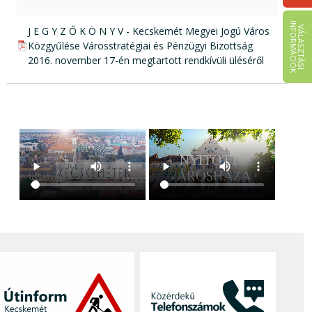
I
K
V
Á
L
A
S
Z
T
Á
S
I
N
F
O
R
M
Á
C
I
Ó
pdf csatolmány:
J E G Y Z Ő K Ö N Y V - Kecskemét Megyei Jogú Város
Közgyűlése Városstratégiai és Pénzügyi Bizottság
2016. november 17-én megtartott rendkívüli üléséről