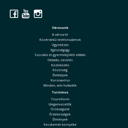
Facebook
YouTube
Instagram
Városunk
A városról
Közérdekű telefonszámok
Ügyintézés
Egészségügy
Szociális és gyermekjóléti ellátás
Oktatás, nevelés
Közlekedés
Közösség
Életképek
Koronavírus
Minden, ami hulladék
Turizmus
Tourinform
Idegenvezetők
Örökségünk
Érdekességek
Élmények
Kecskemét környéke