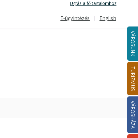
Ugrás a fő tartalomhoz
E-ügyintézés
English
Felső navigáció
VÁROSUNK
TURIZMUS
VÁROSHÁZA