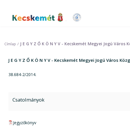
Ugrás
a
tartalomra
Kecskemét Város Honlapja
J E G Y Z Ő K Ö N Y V - Kecskemét Megyei Jogú Város
Címlap
J E G Y Z Ő K Ö N Y V - Kecskemét Megyei Jogú Város Kö
38.684-2/2014.
Csatolmányok
pdf csatolmány:
Jegyzőkönyv