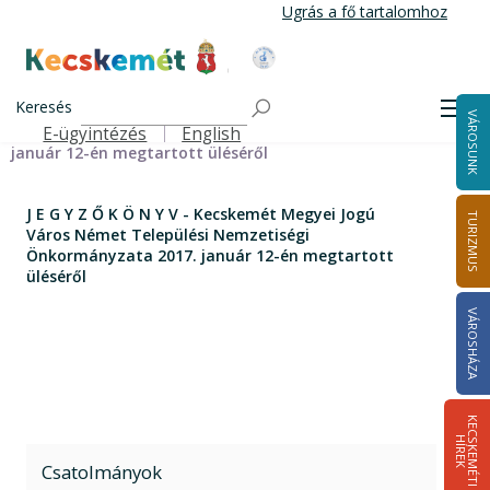
Ugrás
Ugrás a fő tartalomhoz
a
tartalomra
Kecskemét Város Honlapja
Címlap
J E G Y Z Ő K Ö N Y V - Kecskemét Megyei Jogú Város
Keresés
Men
VÁROSUNK
Német Települési Nemzetiségi Önkormányzata 2017.
E-ügyintézés
English
Felső navigáció
január 12-én megtartott üléséről
J E G Y Z Ő K Ö N Y V - Kecskemét Megyei Jogú
TURIZMUS
Város Német Települési Nemzetiségi
Önkormányzata 2017. január 12-én megtartott
üléséről
VÁROSHÁZA
K
E
C
S
K
E
M
É
T
I
Í
R
E
H
K
Csatolmányok