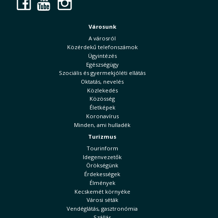
Facebook
YouTube
Instagram
Városunk
A városról
Közérdekű telefonszámok
Ügyintézés
Egészségügy
Szociális és gyermekjóléti ellátás
Oktatás, nevelés
Közlekedés
Közösség
Életképek
Koronavírus
Minden, ami hulladék
Turizmus
Tourinform
Idegenvezetők
Örökségünk
Érdekességek
Élmények
Kecskemét környéke
Városi séták
Vendéglátás, gasztronómia
Szállás