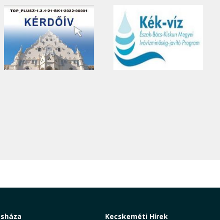
osháza
Kecskeméti Hírek