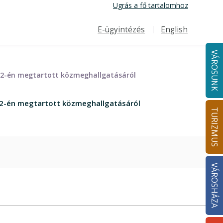
Ugrás a fő tartalomhoz
E-ügyintézés
English
Felső navigáció
VÁROSUNK
 12-én megtartott közmeghallgatásáról
12-én megtartott közmeghallgatásáról
TURIZMUS
VÁROSHÁZA