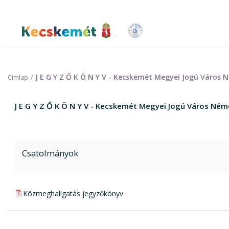
Ugrás
a
tartalomra
Kecskemét Város Honlapja
J E G Y Z Ő K Ö N Y V - Kecskemét Megyei Jogú Váro
Címlap
J E G Y Z Ő K Ö N Y V - Kecskemét Megyei Jogú Város N
Csatolmányok
pdf csatolmány:
Közmeghallgatás jegyzőkönyv