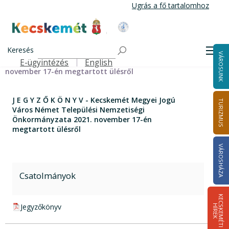
Ugrás
Ugrás a fő tartalomhoz
a
tartalomra
Kecskemét Város Honlapja
Címlap
J E G Y Z Ő K Ö N Y V - Kecskemét Megyei Jogú Város
Keresés
Men
VÁROSUNK
Német Települési Nemzetiségi Önkormányzata 2021.
E-ügyintézés
English
Felső navigáció
november 17-én megtartott ülésről
J E G Y Z Ő K Ö N Y V - Kecskemét Megyei Jogú
TURIZMUS
Város Német Települési Nemzetiségi
Önkormányzata 2021. november 17-én
megtartott ülésről
VÁROSHÁZA
Csatolmányok
K
E
C
S
K
E
M
É
T
I
Í
R
E
pdf csatolmány:
Jegyzőkönyv
H
K