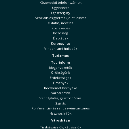
Közérdekű telefonszámok
Ügyintézés
Egészségügy
Szociális és gyermekjóléti ellátás
Oktatás, nevelés
Közlekedés
Közösség
Életképek
Koronavírus
Minden, ami hulladék
Turizmus
Tourinform
Idegenvezetők
Örökségünk
Érdekességek
Élmények
Kecskemét környéke
Városi séták
Vendéglátás, gasztronómia
Szállás
Konferencia- és rendezvényturizmus
Hasznos infók
Városháza
Tisztségviselők, képviselők