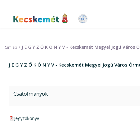
Ugrás
a
tartalomra
Kecskemét Város Honlapja
J E G Y Z Ő K Ö N Y V - Kecskemét Megyei Jogú Váro
Címlap
J E G Y Z Ő K Ö N Y V - Kecskemét Megyei Jogú Város Ö
Csatolmányok
pdf csatolmány:
Jegyzőkönyv