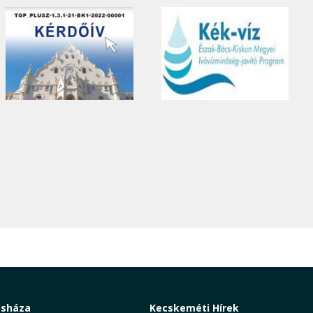
osháza
Kecskeméti Hírek