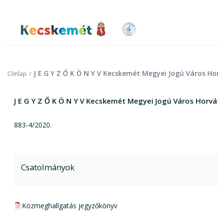
Ugrás
a
tartalomra
Kecskemét Város Honlapja
J E G Y Z Ő K Ö N Y V Kecskemét Megyei Jogú Város H
Címlap
J E G Y Z Ő K Ö N Y V Kecskemét Megyei Jogú Város Horv
883-4/2020.
Csatolmányok
pdf csatolmány:
Közmeghallgatás jegyzőkönyv