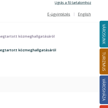
Ugrás a fő tartalomhoz
E-ügyintézés
English
Felső navigáció
VÁROSUNK
 megtartott közmeghallgatásáról
 megtartott közmeghallgatásáról
TURIZMUS
VÁROSHÁZA