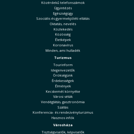
Közérdekű telefonszámok
Ügyintézés
Egészségügy
Szociális és gyermekjóléti ellátás
Oktatás, nevelés
Közlekedés
Közösség
Életképek
Koronavírus
Minden, ami hulladék
Turizmus
Tourinform
Idegenvezetők
Örökségünk
Érdekességek
Élmények
Kecskemét környéke
Városi séták
Vendéglátás, gasztronómia
Szállás
Konferencia- és rendezvényturizmus
Hasznos infók
Városháza
Tisztségviselők, képviselők