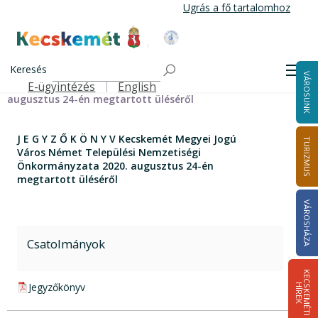
Ugrás
Ugrás a fő tartalomhoz
a
tartalomra
Kecskemét Város Honlapja
Címlap
J E G Y Z Ő K Ö N Y V Kecskemét Megyei Jogú Város
Keresés
Men
VÁROSUNK
Német Települési Nemzetiségi Önkormányzata 2020.
E-ügyintézés
English
Felső navigáció
augusztus 24-én megtartott üléséről
J E G Y Z Ő K Ö N Y V Kecskemét Megyei Jogú
TURIZMUS
Város Német Települési Nemzetiségi
Önkormányzata 2020. augusztus 24-én
megtartott üléséről
VÁROSHÁZA
Csatolmányok
K
E
C
S
K
E
M
É
T
I
Í
R
E
pdf csatolmány:
Jegyzőkönyv
H
K