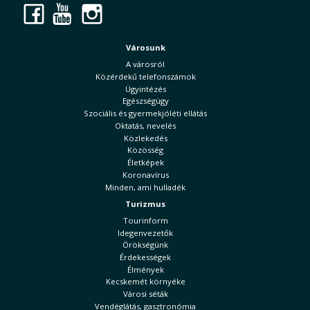
Facebook
YouTube
Instagram
Városunk
A városról
Közérdekű telefonszámok
Ügyintézés
Egészségügy
Szociális és gyermekjóléti ellátás
Oktatás, nevelés
Közlekedés
Közösség
Életképek
Koronavírus
Minden, ami hulladék
Turizmus
Tourinform
Idegenvezetők
Örökségünk
Érdekességek
Élmények
Kecskemét környéke
Városi séták
Vendéglátás, gasztronómia