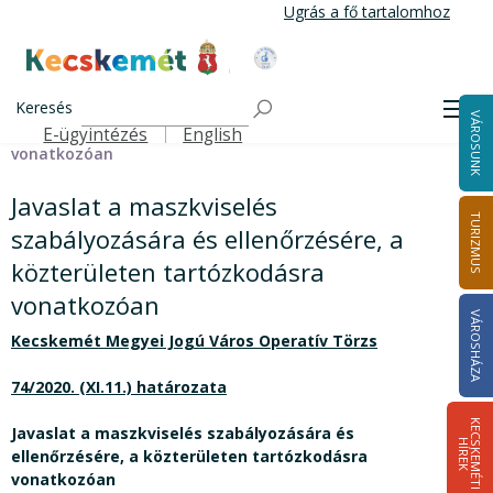
Ugrás
Ugrás a fő tartalomhoz
a
tartalomra
Kecskemét Város Honlapja
Címlap
Javaslat a maszkviselés szabályozására és
Keresés
Men
VÁROSUNK
ellenőrzésére, a közterületen tartózkodásra
E-ügyintézés
English
Felső navigáció
vonatkozóan
Javaslat a maszkviselés
TURIZMUS
szabályozására és ellenőrzésére, a
közterületen tartózkodásra
vonatkozóan
VÁROSHÁZA
Kecskemét Megyei Jogú Város Operatív Törzs
74/2020. (XI.11.) határozata
K
E
C
S
K
E
M
É
T
I
Í
R
E
Javaslat a maszkviselés szabályozására és
H
K
ellenőrzésére, a közterületen tartózkodásra
vonatkozóan