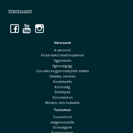
Impresszum
Facebook
YouTube
Instagram
Városunk
A városról
Közérdekű telefonszámok
Ügyintézés
Egészségügy
Szociális és gyermekjóléti ellátás
Oktatás, nevelés
Közlekedés
Közösség
Életképek
Koronavírus
Minden, ami hulladék
Turizmus
Tourinform
Idegenvezetők
Örökségünk
Érdekességek