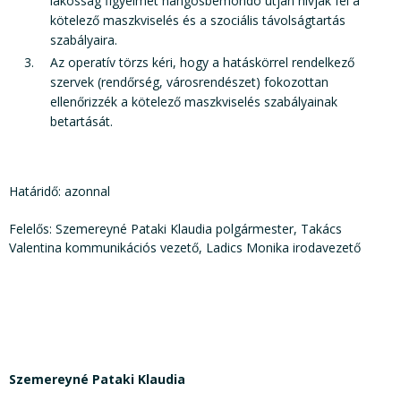
lakosság figyelmét hangosbemondó útján hívják fel a
kötelező maszkviselés és a szociális távolságtartás
szabályaira.
Az operatív törzs kéri, hogy a hatáskörrel rendelkező
szervek (rendőrség, városrendészet) fokozottan
ellenőrizzék a kötelező maszkviselés szabályainak
betartását.
Határidő: azonnal
Felelős: Szemereyné Pataki Klaudia polgármester, Takács
Valentina kommunikációs vezető, Ladics Monika irodavezető
Szemereyné Pataki Klaudia