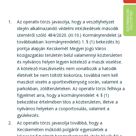
I
K
V
Á
L
A
S
Z
T
Á
S
I
N
F
O
R
M
Á
C
I
Ó
Az operatív törzs javasolja, hogy a veszélyhelyzet
idején alkalmazandó védelmi intézkedések második
üteméről szóló 484/2020. (XI.10.) Kormányrendelet (a
továbbiakban: kormányrendelet) 1. § (1) bekezdés b)
pontja alapján Kecskemét Megyei Jogú Város
közigazgatási területén belül valamennyi közterületen
és nyilvános helyen legyen kötelező a maszk viselése.
A kötelező maszkviselés nem vonatkozik a hatodik
életévét be nem töltött kiskorúra, továbbá nem kell
maszkot viselni a sporttevékenység során, valamint a
parkokban, zöldterületeken. Az operatív törzs felhívja a
figyelmet arra, hogy a kormányrendelet 4. § (1)
bekezdése értelmében tilos a közterületen, illetve a
nyilvános helyeken a csoportosulás, valamint a
gyülekezés.
Az operatív törzs javasolja továbbá, hogy a
Kecskeméten működő polgárőr egyesületek a