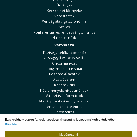
Élmények
Kecskemét környéke
Városi séták
Vendéglátás, gasztronómia
Szállás
Konferencia- és rendezvényturizmus
Hasznos infók
Városháza
Tisztségviselők, képviselők
Országgyűlési képviselők
Önkormányzat
Polgármesteri Hivatal
Közérdekű adatok
Adatvédelem
Koronavírus
Közlemények, hirdetmények
Választási információk
Akadálymentesítési nyilatkozat
Visszaélés-bejelentés
Ebösszeírás
Kecskeméti Hírek
Ez a webhely sütiket (angolul „cookies”) használ a legjobb működés érdekében.
Bővebben
Választási információk
Megértettem!