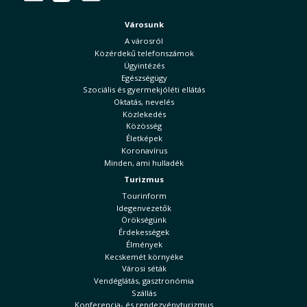
Városunk
A városról
Közérdekű telefonszámok
Ügyintézés
Egészségügy
Szociális és gyermekjóléti ellátás
Oktatás, nevelés
Közlekedés
Közösség
Életképek
Koronavírus
Minden, ami hulladék
Turizmus
Tourinform
Idegenvezetők
Örökségünk
Érdekességek
Élmények
Kecskemét környéke
Városi séták
Vendéglátás, gasztronómia
Szállás
Konferencia- és rendezvényturizmus