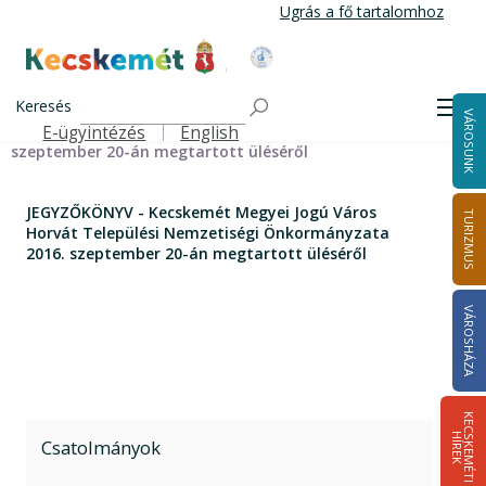
Ugrás
Ugrás a fő tartalomhoz
a
tartalomra
Kecskemét Város Honlapja
Címlap
JEGYZŐKÖNYV - Kecskemét Megyei Jogú Város Horvát
Keresés
Men
VÁROSUNK
Települési Nemzetiségi Önkormányzata 2016.
E-ügyintézés
English
Felső navigáció
szeptember 20-án megtartott üléséről
JEGYZŐKÖNYV - Kecskemét Megyei Jogú Város
TURIZMUS
Horvát Települési Nemzetiségi Önkormányzata
2016. szeptember 20-án megtartott üléséről
VÁROSHÁZA
K
E
C
S
K
E
M
É
T
I
Í
R
E
H
K
Csatolmányok