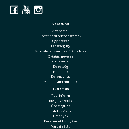
Facebook
YouTube
Instagram
Városunk
A városról
Közérdekű telefonszámok
Ügyintézés
Egészségügy
Szociális és gyermekjóléti ellátás
Oktatás, nevelés
Közlekedés
Közösség
Életképek
Koronavírus
Minden, ami hulladék
Turizmus
Tourinform
Idegenvezetők
Örökségünk
Érdekességek
Élmények
Kecskemét környéke
Városi séták