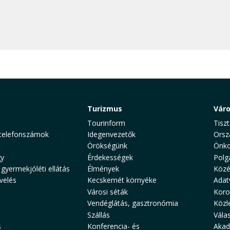
Turizmus
Vár
Tourinform
Tiszt
telefonszámok
Idegenvezetők
Orsz
Örökségünk
Önko
y
Érdekességek
Polg
 gyermekjóléti ellátás
Élmények
Közé
velés
Kecskemét környéke
Adat
Városi séták
Koro
Vendéglátás, gasztronómia
Közl
Szállás
Vála
s
Konferencia- és
Akad