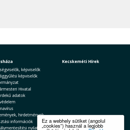
osháza
Kecskeméti Hírek
ségviselők, képviselők
ággyűlési képviselők
rmányzat
ármesteri Hivatal
rdekű adatok
védelem
navírus
emények, hirdetmények
Ez a webhely sütiket (angolul
sztási információk
„cookies”) használ a legjobb
álymentesítési nyilatkozat