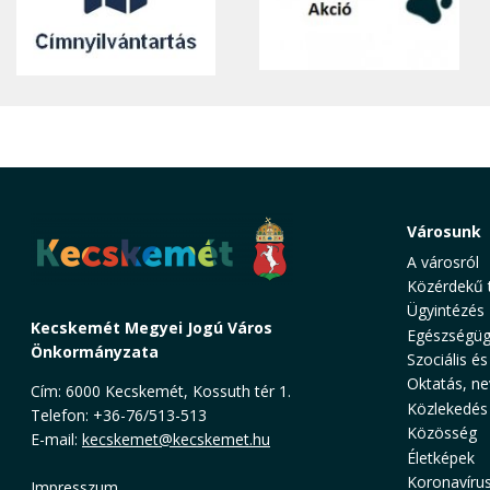
Városunk
A városról
Közérdekű 
Ügyintézés
Kecskemét Megyei Jogú Város
Egészségüg
Önkormányzata
Szociális és
Oktatás, ne
Cím: 6000 Kecskemét, Kossuth tér 1.
Közlekedés
Telefon: +36-76/513-513
Közösség
E-mail:
kecskemet@kecskemet.hu
Életképek
Koronavíru
Impresszum