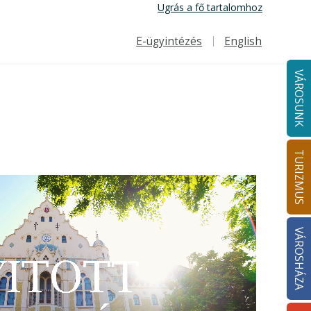
Ugrás a fő tartalomhoz
E-ügyintézés
English
Felső navigáció
VÁROSUNK
TURIZMUS
VÁROSHÁZA