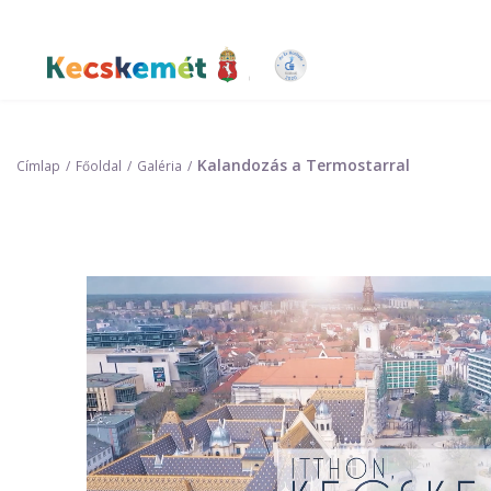
Ugrás
a
tartalomra
Kecskemét Város Honlapja
Kalandozás a Termostarral
Címlap
Főoldal
Galéria