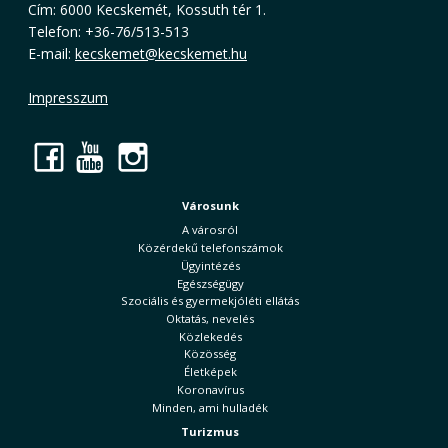
Cím: 6000 Kecskemét, Kossuth tér 1.
Telefon: +36-76/513-513
E-mail:
kecskemet@kecskemet.hu
Impresszum
Facebook
YouTube
Instagram
Városunk
A városról
Közérdekű telefonszámok
Ügyintézés
Egészségügy
Szociális és gyermekjóléti ellátás
Oktatás, nevelés
Közlekedés
Közösség
Életképek
Koronavírus
Minden, ami hulladék
Turizmus