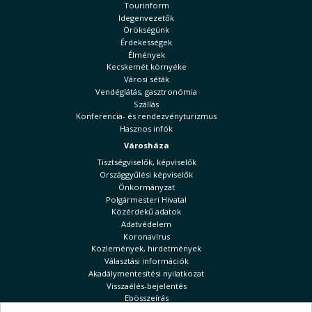
Tourinform
Idegenvezetők
Örökségünk
Érdekességek
Élmények
Kecskemét környéke
Városi séták
Vendéglátás, gasztronómia
Szállás
Konferencia- és rendezvényturizmus
Hasznos infók
Városháza
Tisztségviselők, képviselők
Országgyűlési képviselők
Önkormányzat
Polgármesteri Hivatal
Közérdekű adatok
Adatvédelem
Koronavírus
Közlemények, hirdetmények
Választási információk
Akadálymentesítési nyilatkozat
Visszaélés-bejelentés
Ebösszeírás