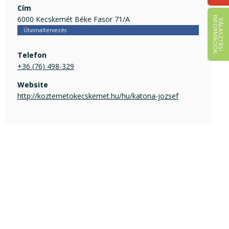
Cím
6000 Kecskemét Béke Fasor 71/A
I
K
V
Á
L
A
S
Z
T
Á
S
I
N
F
O
R
M
Á
C
I
Ó
Útvonaltervezés
Telefon
+36 (76) 498-329
Website
http://koztemetokecskemet.hu/hu/katona-jozsef