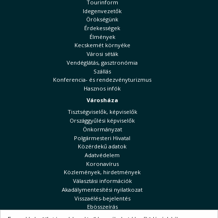
Tourinform
Idegenvezetők
Örökségünk
Érdekességek
Élmények
Kecskemét környéke
Városi séták
Vendéglátás, gasztronómia
Szállás
Konferencia- és rendezvényturizmus
Hasznos infók
Városháza
Tisztségviselők, képviselők
Országgyűlési képviselők
Önkormányzat
Polgármesteri Hivatal
Közérdekű adatok
Adatvédelem
Koronavírus
Közlemények, hirdetmények
Választási információk
Akadálymentesítési nyilatkozat
Visszaélés-bejelentés
Ebösszeírás