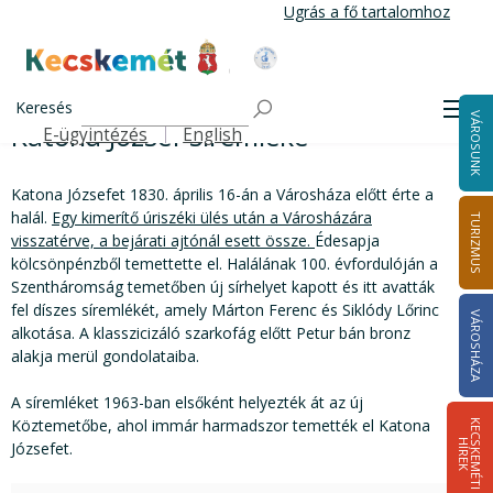
Ugrás
Ugrás a fő tartalomhoz
a
tartalomra
Kecskemét Város Honlapja
Katona József síremléke
Címlap
Katona József nyomában
Keresés
Men
VÁROSUNK
Katona József síremléke
E-ügyintézés
English
Felső navigáció
Katona Józsefet 1830. április 16-án a Városháza előtt érte a
halál.
Egy kimerítő úriszéki ülés után a Városházára
TURIZMUS
visszatérve, a bejárati ajtónál esett össze.
Édesapja
kölcsönpénzből temettette el. Halálának 100. évfordulóján a
Szentháromság temetőben új sírhelyet kapott és itt avatták
fel díszes síremlékét, amely Márton Ferenc és Siklódy Lőrinc
VÁROSHÁZA
alkotása. A klasszicizáló szarkofág előtt Petur bán bronz
alakja merül gondolataiba.
A síremléket 1963-ban elsőként helyezték át az új
Köztemetőbe, ahol immár harmadszor temették el Katona
K
E
C
S
K
E
M
É
T
I
Í
R
E
H
K
Józsefet.