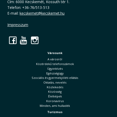
Cím: 6000 Kecskemét, Kossuth tér 1.
Telefon: +36-76/513-513
E-mail:
kecskemet@kecskemet.hu
Impresszum
Facebook
YouTube
Instagram
Városunk
A városról
Közérdekű telefonszámok
Ügyintézés
Egészségügy
Szociális és gyermekjóléti ellátás
Oktatás, nevelés
Közlekedés
Közösség
Életképek
Koronavírus
Minden, ami hulladék
Turizmus