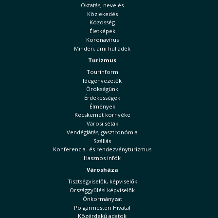
Oktatás, nevelés
Közlekedés
Közösség
Életképek
Koronavírus
Minden, ami hulladék
Turizmus
Tourinform
Idegenvezetők
Örökségünk
Érdekességek
Élmények
Kecskemét környéke
Városi séták
Vendéglátás, gasztronómia
Szállás
Konferencia- és rendezvényturizmus
Hasznos infók
Városháza
Tisztségviselők, képviselők
Országgyűlési képviselők
Önkormányzat
Polgármesteri Hivatal
Közérdekű adatok