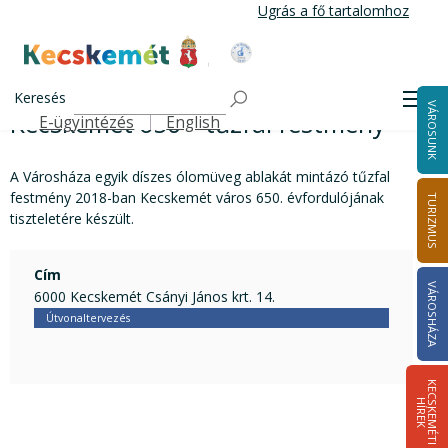
Ugrás
Ugrás a fő tartalomhoz
a
tartalomra
Kecskemét Város Honlapja
Kecskemét 650 – tűzfal festmény
Címlap
Keresés
Men
VÁROSUNK
Kecskemét 650 – tűzfal festmény
E-ügyintézés
English
Felső navigáció
A Városháza egyik díszes ólomüveg ablakát mintázó tűzfal
festmény 2018-ban Kecskemét város 650. évfordulójának
TURIZMUS
tiszteletére készült.
Cím
VÁROSHÁZA
6000 Kecskemét Csányi János krt. 14.
Útvonaltervezés
K
E
C
S
K
E
M
É
T
I
Í
R
E
H
K