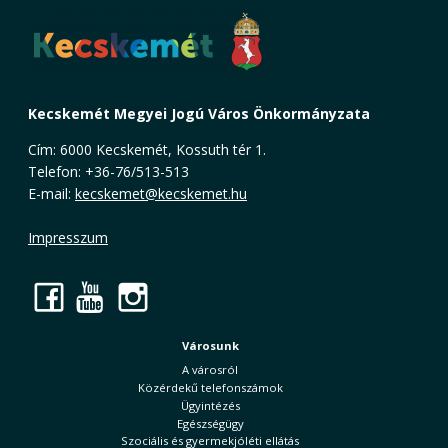
Kecskemét Megyei Jogú Város Önkormányzata
Cím: 6000 Kecskemét, Kossuth tér 1.
Telefon: +36-76/513-513
E-mail:
kecskemet@kecskemet.hu
Impresszum
Facebook
YouTube
Instagram
Városunk
A városról
Közérdekű telefonszámok
Ügyintézés
Egészségügy
Szociális és gyermekjóléti ellátás