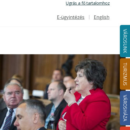
Ugrás a fő tartalomhoz
E-ügyintézés
English
Felső navigáció
VÁROSUNK
TURIZMUS
VÁROSHÁZA