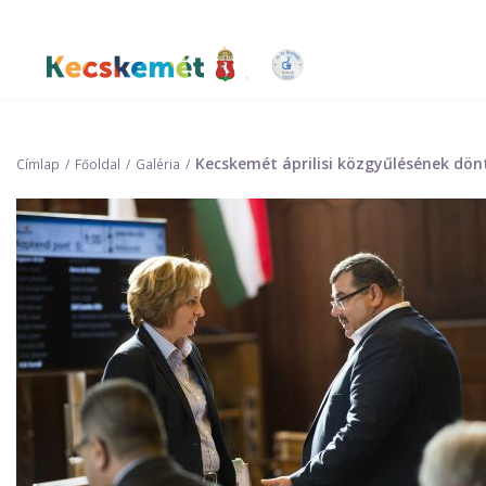
Ugrás
a
tartalomra
Kecskemét Város Honlapja
Kecskemét áprilisi közgyűlésének dön
Címlap
Főoldal
Galéria