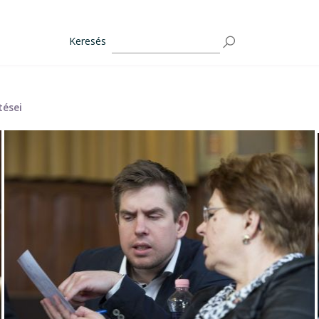
Keresés
tései