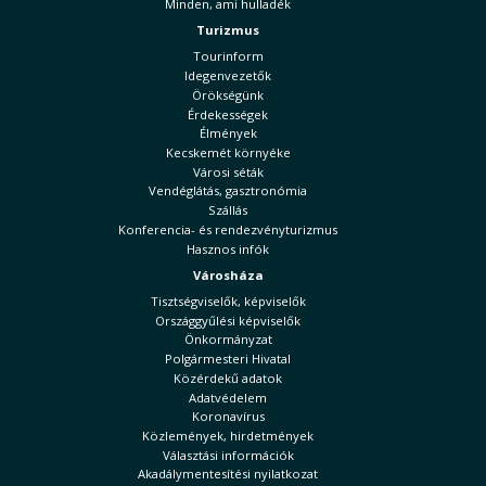
Minden, ami hulladék
Turizmus
Tourinform
Idegenvezetők
Örökségünk
Érdekességek
Élmények
Kecskemét környéke
Városi séták
Vendéglátás, gasztronómia
Szállás
Konferencia- és rendezvényturizmus
Hasznos infók
Városháza
Tisztségviselők, képviselők
Országgyűlési képviselők
Önkormányzat
Polgármesteri Hivatal
Közérdekű adatok
Adatvédelem
Koronavírus
Közlemények, hirdetmények
Választási információk
Akadálymentesítési nyilatkozat