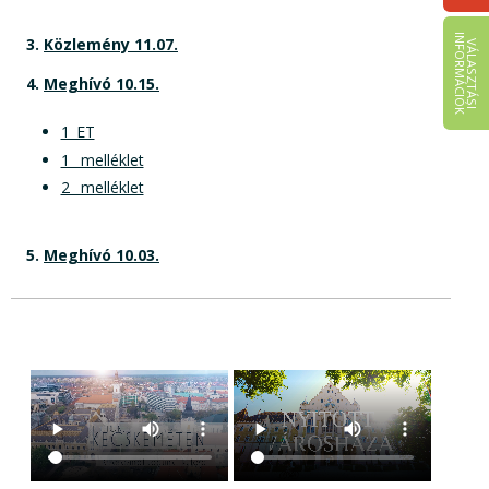
I
K
3.
Közlemény 11.07.
V
Á
L
A
S
Z
T
Á
S
I
N
F
O
R
M
Á
C
I
Ó
4.
Meghívó 10.15.
1_ET
1_ melléklet
2_ melléklet
5.
Meghívó 10.03.