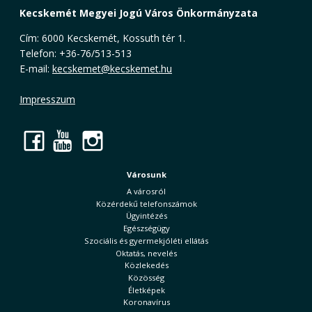
Kecskemét Megyei Jogú Város Önkormányzata
Cím: 6000 Kecskemét, Kossuth tér 1.
Telefon: +36-76/513-513
E-mail:
kecskemet@kecskemet.hu
Impresszum
Facebook
YouTube
Instagram
Városunk
A városról
Közérdekű telefonszámok
Ügyintézés
Egészségügy
Szociális és gyermekjóléti ellátás
Oktatás, nevelés
Közlekedés
Közösség
Életképek
Koronavírus