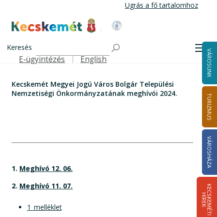
Ugrás
Ugrás a fő tartalomhoz
a
tartalomra
Kecskemét Város Honlapja
Címlap
Kecskemét Megyei Jogú Város Bolgár Települési
Keresés
Men
VÁROSUNK
Nemzetiségi Önkormányzatának meghívói 2024.
E-ügyintézés
English
Felső navigáció
Kecskemét Megyei Jogú Város Bolgár Települési
Nemzetiségi Önkormányzatának meghívói 2024.
TURIZMUS
VÁROSHÁZA
1.
Meghívó 12. 06.
2.
Meghívó 11. 07.
K
E
C
S
K
E
M
É
T
I
Í
R
E
H
K
1_melléklet