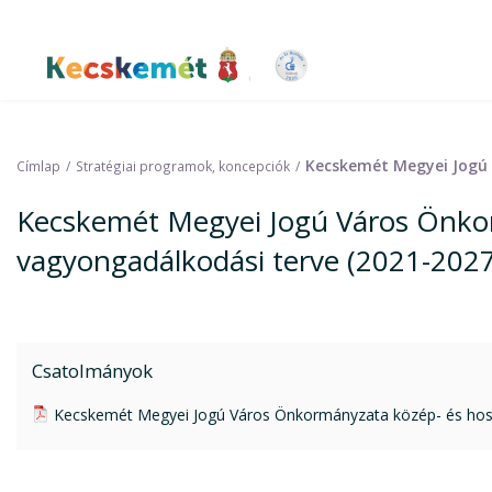
Ugrás
a
tartalomra
Kecskemét Város Honlapja
Kecskemét Megyei Jogú 
Címlap
Stratégiai programok, koncepciók
Kecskemét Megyei Jogú Város Önkor
vagyongadálkodási terve (2021-2027
Csatolmányok
pdf csatolmány:
Kecskemét Megyei Jogú Város Önkormányzata közép- és hoss