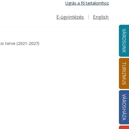
Ugrás a fő tartalomhoz
E-ügyintézés
English
Felső navigáció
VÁROSUNK
 terve (2021-2027)
TURIZMUS
VÁROSHÁZA