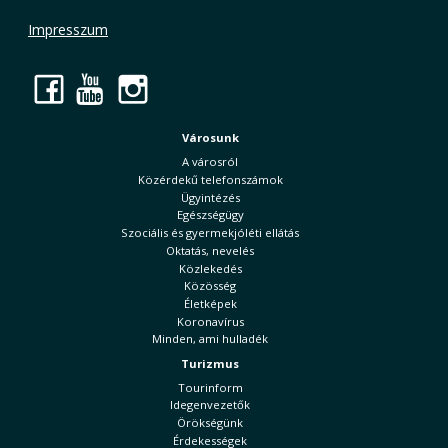
Impresszum
Facebook
YouTube
Instagram
Városunk
A városról
Közérdekű telefonszámok
Ügyintézés
Egészségügy
Szociális és gyermekjóléti ellátás
Oktatás, nevelés
Közlekedés
Közösség
Életképek
Koronavírus
Minden, ami hulladék
Turizmus
Tourinform
Idegenvezetők
Örökségünk
Érdekességek