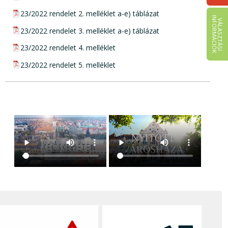
pdf csatolmány:
23/2022 rendelet 2. melléklet a-e) táblázat
I
K
V
Á
L
A
S
Z
T
Á
S
I
N
F
O
R
M
Á
C
I
Ó
pdf csatolmány:
23/2022 rendelet 3. melléklet a-e) táblázat
pdf csatolmány:
23/2022 rendelet 4. melléklet
pdf csatolmány:
23/2022 rendelet 5. melléklet