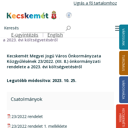
Ugrás
Ugrás a fő tartalomhoz
a
tartalomra
Kecskemét Város Honlapja
Címlap
Kecskemét Megyei Jogú Város Önkormányzata
Keresés
Men
VÁROSUNK
Közgyűlésének 23/2022. (XII. 8.) önkormányzati rendelete
E-ügyintézés
English
Felső navigáció
a 2023. évi költségvetéséről
Kecskemét Megyei Jogú Város Önkormányzata
TURIZMUS
Közgyűlésének 23/2022. (XII. 8.) önkormányzati
rendelete a 2023. évi költségvetéséről
Legutóbb módosítva: 2023. 10. 25.
VÁROSHÁZA
Csatolmányok
K
E
C
S
K
E
M
É
T
I
Í
R
E
H
K
pdf csatolmány:
23/2022 rendelet
pdf csatolmány:
23/2022 rendelet 1. melléklete