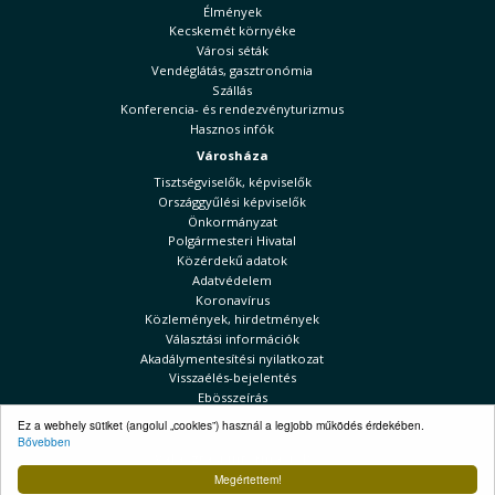
Élmények
Kecskemét környéke
Városi séták
Vendéglátás, gasztronómia
Szállás
Konferencia- és rendezvényturizmus
Hasznos infók
Városháza
Tisztségviselők, képviselők
Országgyűlési képviselők
Önkormányzat
Polgármesteri Hivatal
Közérdekű adatok
Adatvédelem
Koronavírus
Közlemények, hirdetmények
Választási információk
Akadálymentesítési nyilatkozat
Visszaélés-bejelentés
Ebösszeírás
Kecskeméti Hírek
Ez a webhely sütiket (angolul „cookies”) használ a legjobb működés érdekében.
Bővebben
Választási információk
Megértettem!