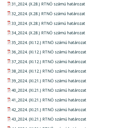
pdf csatolmány:
31_2024. (X.28.) RTNÖ számú határozat
pdf csatolmány:
32_2024. (X.28.) RTNÖ számú határozat
pdf csatolmány:
33_2024. (X.28.) RTNÖ számú határozat
pdf csatolmány:
34_2024. (X.28.) RTNÖ számú határozat
pdf csatolmány:
35_2024. (XI.12.) RTNÖ számú határozat
pdf csatolmány:
36_2024. (XI.12.) RTNÖ számú határozat
pdf csatolmány:
37_2024. (XI.12.) RTNÖ számú határozat
pdf csatolmány:
38_2024. (XI.12.) RTNÖ számú határozat
pdf csatolmány:
39_2024. (XI.21.) RTNÖ számú határozat
pdf csatolmány:
40_2024. (XI.21.) RTNÖ számú határozat
pdf csatolmány:
41_2024. (XI.21.) RTNÖ számú határozat
pdf csatolmány:
42_2024. (XI.21.) RTNÖ számú határozat
pdf csatolmány:
43_2024. (XI.21.) RTNÖ számú határozat