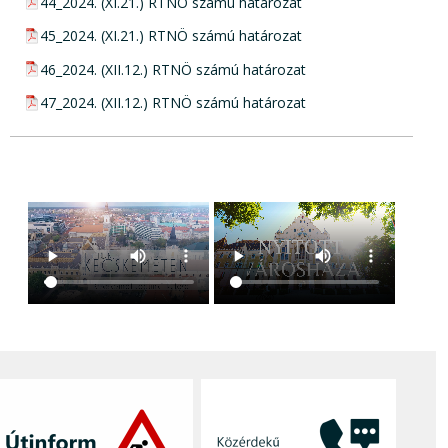
pdf csatolmány:
44_2024. (XI.21.) RTNÖ számú határozat
pdf csatolmány:
45_2024. (XI.21.) RTNÖ számú határozat
pdf csatolmány:
46_2024. (XII.12.) RTNÖ számú határozat
pdf csatolmány:
47_2024. (XII.12.) RTNÖ számú határozat