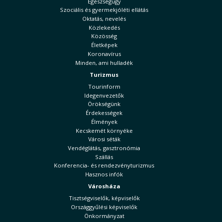
Egészségügy
Szociális és gyermekjóléti ellátás
Oktatás, nevelés
Közlekedés
Közösség
Életképek
Koronavírus
Minden, ami hulladék
Turizmus
Tourinform
Idegenvezetők
Örökségünk
Érdekességek
Élmények
Kecskemét környéke
Városi séták
Vendéglátás, gasztronómia
Szállás
Konferencia- és rendezvényturizmus
Hasznos infók
Városháza
Tisztségviselők, képviselők
Országgyűlési képviselők
Önkormányzat