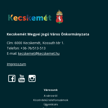
Kecskemét Megyei Jogú Város Önkormányzata
Cím: 6000 Kecskemét, Kossuth tér 1.
Telefon: +36-76/513-513
E-mail:
kecskemet@kecskemet.hu
Impresszum
Facebook
YouTube
Instagram
Városunk
A városról
Közérdekű telefonszámok
Ügyintézés