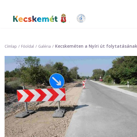
Ugrás
a
tartalomra
Kecskemét Város Honlapja
Kecskeméten a Nyíri út folytatásának 
Címlap
Főoldal
Galéria