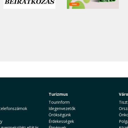
Turizmus
Vár
Tourinform
Tiszt
telefonszámok
Idegenvezetők
Orsz
Örökségünk
Önko
y
Érdekességek
Polg
 gyermekjóléti ellátás
Élmények
Közé