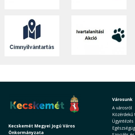
Városunk
A városról
Közérdekű 
Ügyintézés
Kecskemét Megyei Jogú Város
Egészségüg
Önkormányzata
Szociális és