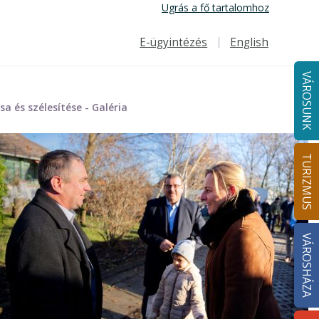
Ugrás a fő tartalomhoz
E-ügyintézés
English
Felső navigáció
VÁROSUNK
a és szélesítése - Galéria
TURIZMUS
VÁROSHÁZA