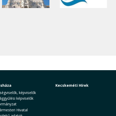
osháza
Kecskeméti Hírek
ségviselők, képviselők
ággyűlési képviselők
rmányzat
ármesteri Hivatal
rdekű adatok