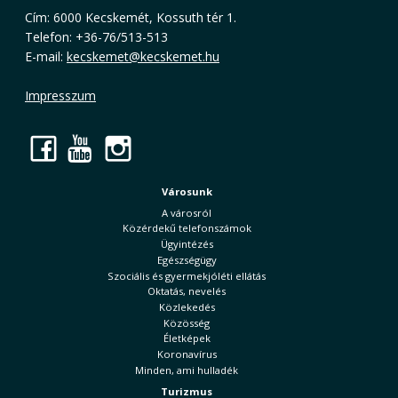
Cím: 6000 Kecskemét, Kossuth tér 1.
Telefon: +36-76/513-513
E-mail:
kecskemet@kecskemet.hu
Impresszum
Facebook
YouTube
Instagram
Városunk
A városról
Közérdekű telefonszámok
Ügyintézés
Egészségügy
Szociális és gyermekjóléti ellátás
Oktatás, nevelés
Közlekedés
Közösség
Életképek
Koronavírus
Minden, ami hulladék
Turizmus