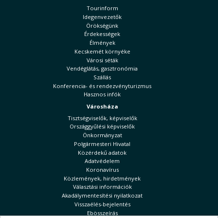
Tourinform
Idegenvezetők
Örökségünk
Érdekességek
Élmények
Kecskemét környéke
Városi séták
Vendéglátás, gasztronómia
Szállás
Konferencia- és rendezvényturizmus
Hasznos infók
Városháza
Tisztségviselők, képviselők
Országgyűlési képviselők
Önkormányzat
Polgármesteri Hivatal
Közérdekű adatok
Adatvédelem
Koronavírus
Közlemények, hirdetmények
Választási információk
Akadálymentesítési nyilatkozat
Visszaélés-bejelentés
Ebösszeírás