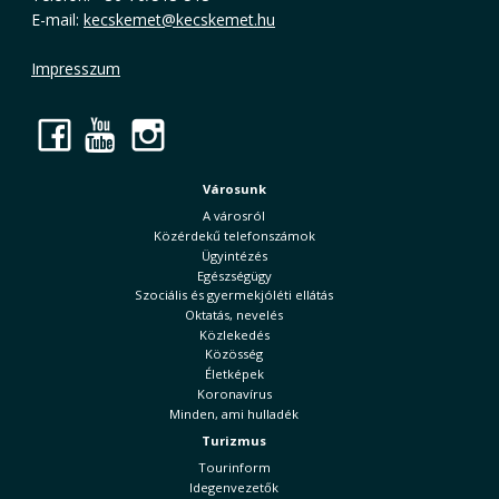
E-mail:
kecskemet@kecskemet.hu
Impresszum
Facebook
YouTube
Instagram
Városunk
A városról
Közérdekű telefonszámok
Ügyintézés
Egészségügy
Szociális és gyermekjóléti ellátás
Oktatás, nevelés
Közlekedés
Közösség
Életképek
Koronavírus
Minden, ami hulladék
Turizmus
Tourinform
Idegenvezetők