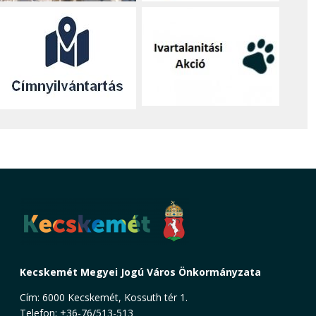
Kecskemét Megyei Jogú Város Önkormányzata
Cím: 6000 Kecskemét, Kossuth tér 1.
Telefon: +36-76/513-513