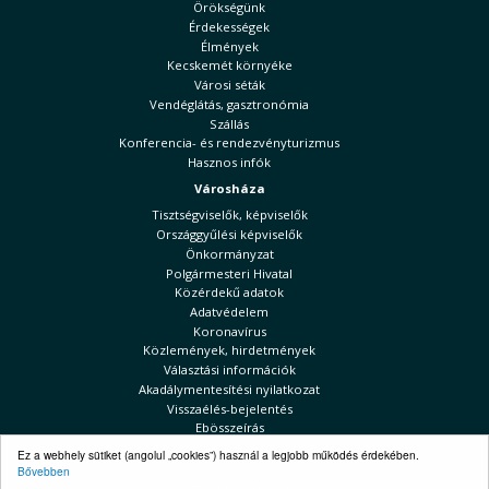
Örökségünk
Érdekességek
Élmények
Kecskemét környéke
Városi séták
Vendéglátás, gasztronómia
Szállás
Konferencia- és rendezvényturizmus
Hasznos infók
Városháza
Tisztségviselők, képviselők
Országgyűlési képviselők
Önkormányzat
Polgármesteri Hivatal
Közérdekű adatok
Adatvédelem
Koronavírus
Közlemények, hirdetmények
Választási információk
Akadálymentesítési nyilatkozat
Visszaélés-bejelentés
Ebösszeírás
Kecskeméti Hírek
Ez a webhely sütiket (angolul „cookies”) használ a legjobb működés érdekében.
Bővebben
Választási információk