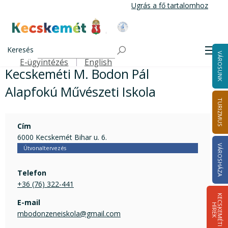
Ugrás
Ugrás a fő tartalomhoz
a
tartalomra
Kecskemét Város Honlapja
Címlap
Kecskeméti M. Bodon Pál Alapfokú Művészeti Iskola
Keresés
Men
VÁROSUNK
E-ügyintézés
English
Felső navigáció
Kecskeméti M. Bodon Pál
Alapfokú Művészeti Iskola
TURIZMUS
Cím
6000 Kecskemét Bihar u. 6.
VÁROSHÁZA
Útvonaltervezés
Telefon
+36 (76) 322-441
K
E
C
S
K
E
M
É
T
I
Í
R
E
E-mail
H
K
mbodonzeneiskola@gmail.com