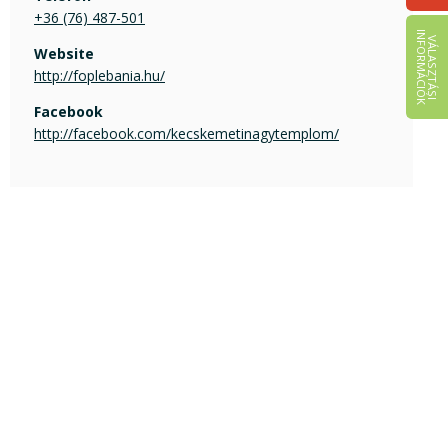
+36 (76) 487-501
I
K
V
Á
L
A
S
Z
T
Á
S
I
N
F
O
R
M
Á
C
I
Ó
Website
http://foplebania.hu/
Facebook
http://facebook.com/kecskemetinagytemplom/