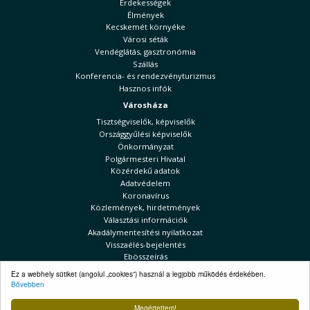
Érdekességek
Élmények
Kecskemét környéke
Városi séták
Vendéglátás, gasztronómia
Szállás
Konferencia- és rendezvényturizmus
Hasznos infók
Városháza
Tisztségviselők, képviselők
Országgyűlési képviselők
Önkormányzat
Polgármesteri Hivatal
Közérdekű adatok
Adatvédelem
Koronavírus
Közlemények, hirdetmények
Választási információk
Akadálymentesítési nyilatkozat
Visszaélés-bejelentés
Ebösszeírás
Kecskeméti Hírek
Ez a webhely sütiket (angolul „cookies”) használ a legjobb működés érdekében.
Bővebben
Választási információk
Megértettem!