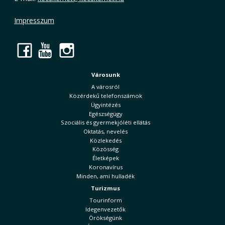
Impresszum
Facebook
YouTube
Instagram
Városunk
A városról
Közérdekű telefonszámok
Ügyintézés
Egészségügy
Szociális és gyermekjóléti ellátás
Oktatás, nevelés
Közlekedés
Közösség
Életképek
Koronavírus
Minden, ami hulladék
Turizmus
Tourinform
Idegenvezetők
Örökségünk