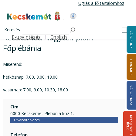
Ugrás
Ugrás a fő tartalomhoz
a
tartalomra
Kecskemét Város Honlapja
Kecskeméti Nagytemplom Főplébánia
Címlap
Keresés
Men
VÁROSUNK
Kecskeméti Nagytemplom
E-ügyintézés
English
Felső navigáció
Főplébánia
TURIZMUS
Miserend:
hétköznap: 7.00, 8.00, 18.00
VÁROSHÁZA
vasárnap: 7.00, 9.00, 10.30, 18.00
Cím
6000 Kecskemét Plébánia köz 1.
K
E
C
S
K
E
M
É
T
I
Í
R
E
Útvonaltervezés
H
K
Telefon