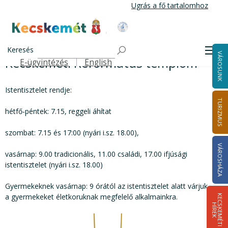
Ugrás
Ugrás a fő tartalomhoz
a
tartalomra
Kecskemét Város Honlapja
Kecskeméti Református templom
Címlap
Keresés
Men
VÁROSUNK
Kecskeméti Református templom
E-ügyintézés
English
Felső navigáció
Istentisztelet rendje:
TURIZMUS
hétfő-péntek: 7.15, reggeli áhítat
szombat: 7.15 és 17:00 (nyári i.sz. 18.00),
VÁROSHÁZA
vasárnap: 9.00 tradicionális, 11.00 családi, 17.00 ifjúsági
istentisztelet (nyári i.sz. 18.00)
Gyermekeknek vasárnap: 9 órától az istentisztelet alatt várjuk
a gyermekeket életkoruknak megfelelő alkalmainkra.
K
E
C
S
K
E
M
É
T
I
Í
R
E
H
K