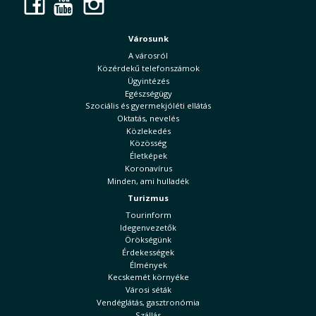
Facebook
YouTube
Instagram
Városunk
A városról
Közérdekű telefonszámok
Ügyintézés
Egészségügy
Szociális és gyermekjóléti ellátás
Oktatás, nevelés
Közlekedés
Közösség
Életképek
Koronavírus
Minden, ami hulladék
Turizmus
Tourinform
Idegenvezetők
Örökségünk
Érdekességek
Élmények
Kecskemét környéke
Városi séták
Vendéglátás, gasztronómia
Szállás