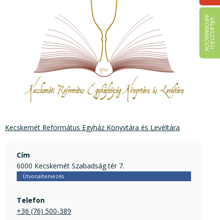
I
K
V
Á
L
A
S
Z
T
Á
S
I
N
F
O
R
M
Á
C
I
Ó
Kecskemét Református Egyház Könyvtára és Levéltára
Cím
6000 Kecskemét Szabadság tér 7.
Útvonaltervezés
Telefon
+36 (76) 500-389